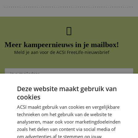
Meer kampeernieuws in je mailbox!
Meld je aan voor de ACSI FreeLife-nieuwsbrief
Deze website maakt gebruik van
Aanmelden
cookies
Je gegevens zijn veilig en worden niet gedeeld met anderen
ACSI maakt gebruik van cookies en vergelijkbare
technieken om het gebruik van de website te
analyseren, maar ook voor marketingdoeleinden
zoals het delen van content via social media of
om advertenties af te stemmen op jouw