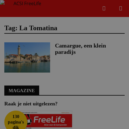
Zoeken
Menu
Zoeken
Tag: La Tomatina
Camargue, een klein
Zoeke
paradijs
MAGAZINE
Raak je niet uitgelezen?
130
pagina's
dik