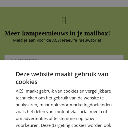
Meer kampeernieuws in je mailbox!
Meld je aan voor de ACSI FreeLife-nieuwsbrief
Deze website maakt gebruik van
Aanmelden
cookies
Je gegevens zijn veilig en worden niet gedeeld met anderen
ACSI maakt gebruik van cookies en vergelijkbare
technieken om het gebruik van de website te
analyseren, maar ook voor marketingdoeleinden
zoals het delen van content via social media of
om advertenties af te stemmen op jouw
voorkeuren. Deze (targeting)cookies worden ook