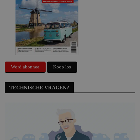
Word abonnee
Koop los
TECHNISCHE VRAGEN?