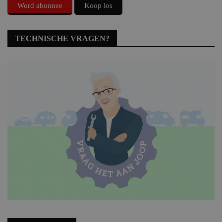
Word abonnee
Koop los
TECHNISCHE VRAGEN?