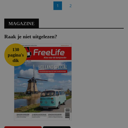
1
2
MAGAZINE
Raak je niet uitgelezen?
130
pagina's
dik