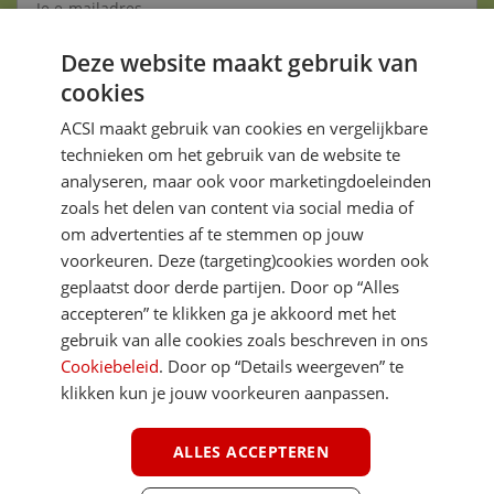
Deze website maakt gebruik van
Aanmelden
cookies
Je gegevens zijn veilig en worden niet gedeeld met anderen
ACSI maakt gebruik van cookies en vergelijkbare
technieken om het gebruik van de website te
analyseren, maar ook voor marketingdoeleinden
zoals het delen van content via social media of
om advertenties af te stemmen op jouw
voorkeuren. Deze (targeting)cookies worden ook
DIRECT NAAR
geplaatst door derde partijen. Door op “Alles
accepteren” te klikken ga je akkoord met het
gebruik van alle cookies zoals beschreven in ons
MEER ACSI FREELIFE
Cookiebeleid
. Door op “Details weergeven” te
klikken kun je jouw voorkeuren aanpassen.
ALGEMEEN
ALLES ACCEPTEREN