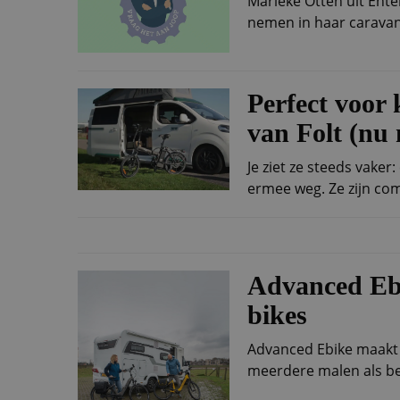
Marieke Otten uit Ente
nemen in haar caravan.
Perfect voor
van Folt (nu 
Je ziet ze steeds vake
ermee weg. Ze zijn co
Advanced Ebi
bikes
Advanced Ebike maakt e
meerdere malen als be