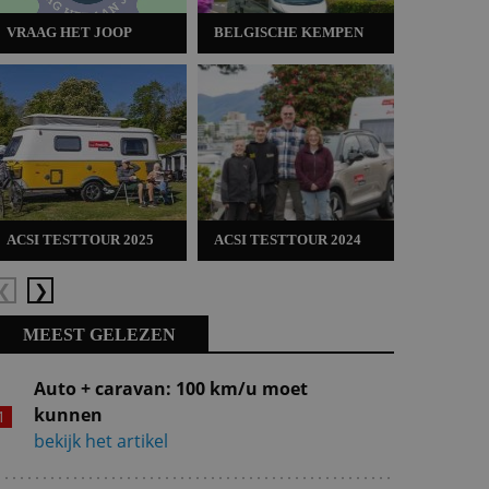
VRAAG HET JOOP
BELGISCHE KEMPEN
ACSI TES
ACSI TESTTOUR 2025
ACSI TESTTOUR 2024
ACSI TES
Vorige
Volgende
MEEST GELEZEN
Auto + caravan: 100 km/u moet
kunnen
bekijk het artikel