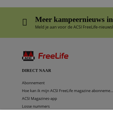
Meer kampeernieuws in 
Meld je aan voor de ACSI FreeLife-nieuws
DIRECT NAAR
Abonnement
Hoe kan ik mijn ACSI FreeLife magazine abonnement opze
ACSI Magazines-app
Losse nummers