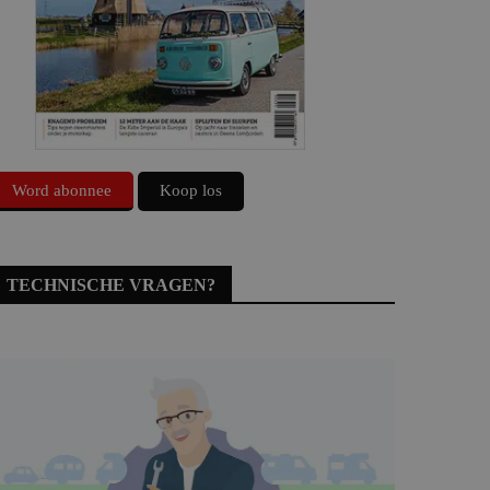
Word abonnee
Koop los
TECHNISCHE VRAGEN?