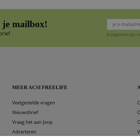
je mailbox!
brief
Je gegevens zijn 
MEER ACSI FREELIFE
Veelgestelde vragen
C
ggen?
Nieuwsbrief
O
Vraag het aan Joop
O
Adverteren
V