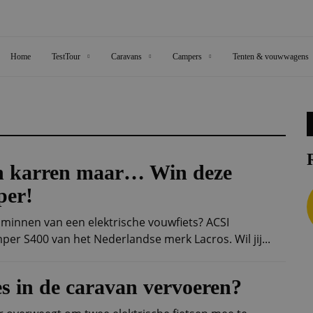
Home
TestTour
Caravans
Campers
Tenten & vouwwagens
n karren maar… Win deze
per!
 minnen van een elektrische vouwfiets? ACSI
mper S400 van het Nederlandse merk Lacros. Wil jij...
es in de caravan vervoeren?