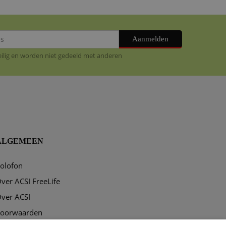
Aanmelden
veilig en worden niet gedeeld met anderen
ALGEMEEN
olofon
ver ACSI FreeLife
ver ACSI
oorwaarden