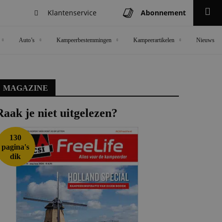
Klantenservice
Abonnement
Zoeken
Auto’s
Kampeerbestemmingen
Kampeerartikelen
Nieuws
MAGAZINE
Raak je niet uitgelezen?
130
pagina's
dik