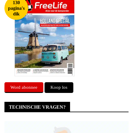
130
pagina's
dik
Word abonnee
Koop los
TECHNISCHE VRAGEN?