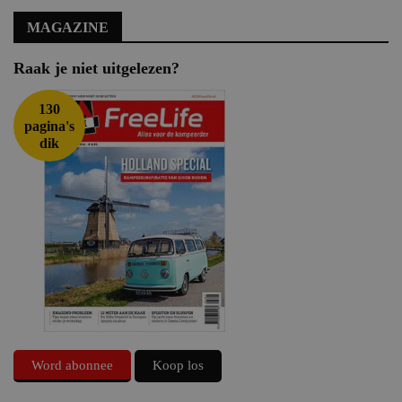
MAGAZINE
Raak je niet uitgelezen?
130
pagina's
dik
Word abonnee
Koop los