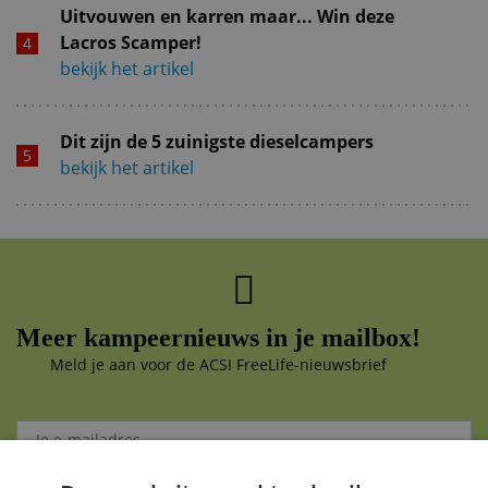
Uitvouwen en karren maar... Win deze
Lacros Scamper!
bekijk het artikel
Dit zijn de 5 zuinigste dieselcampers
bekijk het artikel
Meer kampeernieuws in je mailbox!
Meld je aan voor de ACSI FreeLife-nieuwsbrief