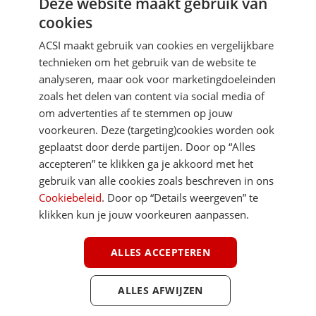
Deze website maakt gebruik van
Aanmelden
cookies
Je gegevens zijn veilig en worden niet gedeeld met anderen
ACSI maakt gebruik van cookies en vergelijkbare
technieken om het gebruik van de website te
analyseren, maar ook voor marketingdoeleinden
zoals het delen van content via social media of
om advertenties af te stemmen op jouw
voorkeuren. Deze (targeting)cookies worden ook
DIRECT NAAR
geplaatst door derde partijen. Door op “Alles
accepteren” te klikken ga je akkoord met het
gebruik van alle cookies zoals beschreven in ons
MEER ACSI FREELIFE
Cookiebeleid
. Door op “Details weergeven” te
klikken kun je jouw voorkeuren aanpassen.
ALGEMEEN
ALLES ACCEPTEREN
ALLES AFWIJZEN
Youtube
Facebook
Terug 