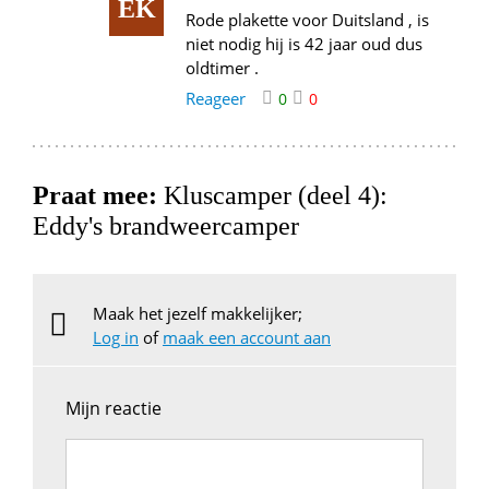
EK
Rode plakette voor Duitsland , is
niet nodig hij is 42 jaar oud dus
oldtimer .
Reageer
0
0
Praat mee:
Kluscamper (deel 4):
Eddy's brandweercamper
Maak het jezelf makkelijker;
Log in
of
maak een account aan
Mijn reactie