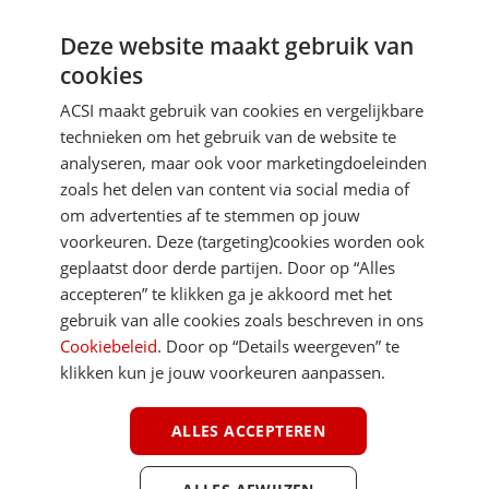
Deze website maakt gebruik van
Aanmelden
cookies
Je gegevens zijn veilig en worden niet gedeeld met anderen
ACSI maakt gebruik van cookies en vergelijkbare
technieken om het gebruik van de website te
analyseren, maar ook voor marketingdoeleinden
zoals het delen van content via social media of
om advertenties af te stemmen op jouw
voorkeuren. Deze (targeting)cookies worden ook
DIRECT NAAR
geplaatst door derde partijen. Door op “Alles
accepteren” te klikken ga je akkoord met het
gebruik van alle cookies zoals beschreven in ons
MEER ACSI FREELIFE
Cookiebeleid
. Door op “Details weergeven” te
klikken kun je jouw voorkeuren aanpassen.
ALGEMEEN
ALLES ACCEPTEREN