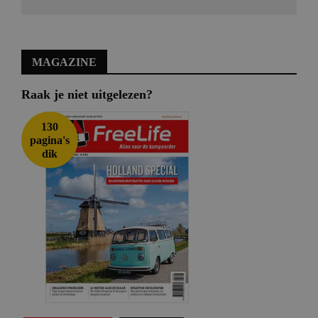
MAGAZINE
Raak je niet uitgelezen?
130
pagina's
dik