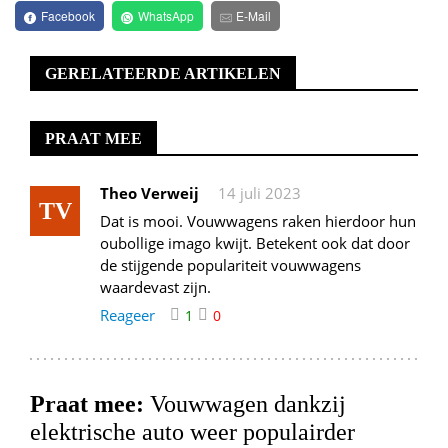
Facebook
WhatsApp
E-Mail
GERELATEERDE ARTIKELEN
PRAAT MEE
Theo Verweij
14 juli 2023
TV
Dat is mooi. Vouwwagens raken hierdoor hun
oubollige imago kwijt. Betekent ook dat door
de stijgende populariteit vouwwagens
waardevast zijn.
Reageer
1
0
Praat mee:
Vouwwagen dankzij
elektrische auto weer populairder