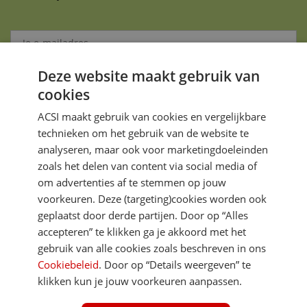
Deze website maakt gebruik van
Aanmelden
cookies
Je gegevens zijn veilig en worden niet gedeeld met anderen
ACSI maakt gebruik van cookies en vergelijkbare
technieken om het gebruik van de website te
analyseren, maar ook voor marketingdoeleinden
zoals het delen van content via social media of
om advertenties af te stemmen op jouw
voorkeuren. Deze (targeting)cookies worden ook
DIRECT NAAR
geplaatst door derde partijen. Door op “Alles
accepteren” te klikken ga je akkoord met het
gebruik van alle cookies zoals beschreven in ons
MEER ACSI FREELIFE
Cookiebeleid
. Door op “Details weergeven” te
klikken kun je jouw voorkeuren aanpassen.
ALGEMEEN