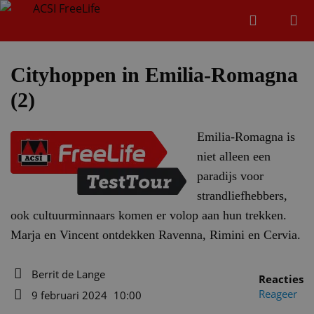
Zoeken
Menu
Zoeken
Cityhoppen in Emilia-Romagna
(2)
Zoeke
Emilia-Romagna is
niet alleen een
paradijs voor
strandliefhebbers,
ook cultuurminnaars komen er volop aan hun trekken.
Marja en Vincent ontdekken Ravenna, Rimini en Cervia.
Berrit de Lange
Reacties
Auteur
Reageer
9 februari 2024
10:00
Datum