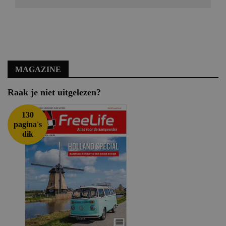
MAGAZINE
Raak je niet uitgelezen?
130
pagina's
dik