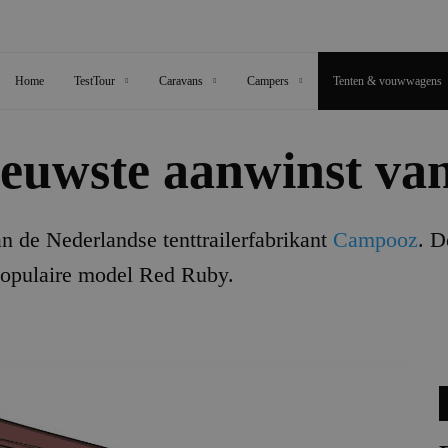
Home
TestTour
Caravans
Campers
Tenten & vouwwagens
nieuwste aanwinst v
n de Nederlandse tenttrailerfabrikant
Campooz
. D
populaire model Red Ruby.