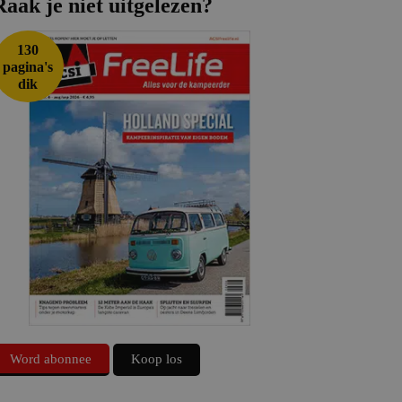
Raak je niet uitgelezen?
130
pagina's
dik
Word abonnee
Koop los