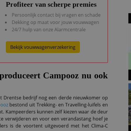
Profiteer van scherpe premies
Persoonlijk contact bij vragen en schade
Dekking op maat voor jouw vouwwagen
24/7 hulp van onze Alarmcentrale
Bekijk vouwwagenverzekering
n produceert Campooz nu ook
t Drentse bedrijf nog een derde nieuwkomer op
ooz
bestond uit Trekking- en Travelling-luifels en
nt. Kampeerders kunnen zelf kiezen waar de deur
te verwijderen en voor een verandastang hoef je
ailers is de voortent uitgevoerd met het Clima-C