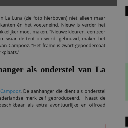
n La Luna (zie foto hierboven) niet alleen maar
jkanten én het voeteneind. Nieuw is verder het
akkelijker moet maken. “Nieuwe kleuren, een zeer
orm waar de tent op wordt gebouwd, maken het
a van Campooz. “Het frame is zwart gepoedercoat
kplaats.’
hanger als onderstel van La
n
Campooz
. De aanhanger die dient als onderstel
ederlandse merk zelf geproduceerd. Naast de
beschikbaar als extra avontuurlijke en offroad