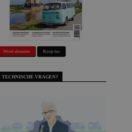
Word abonnee
Koop los
TECHNISCHE VRAGEN?