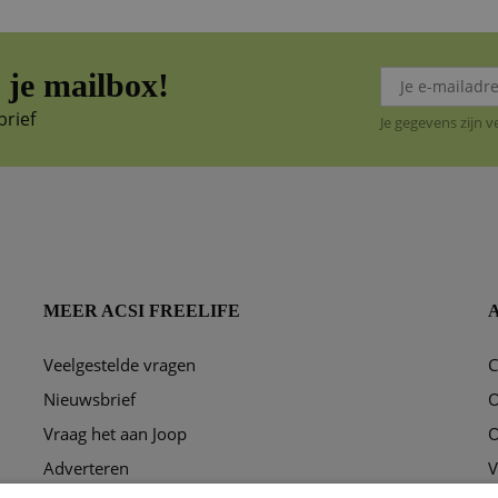
je mailbox!
brief
Je gegevens zijn 
MEER ACSI FREELIFE
Veelgestelde vragen
C
ggen?
Nieuwsbrief
O
Vraag het aan Joop
O
Adverteren
V