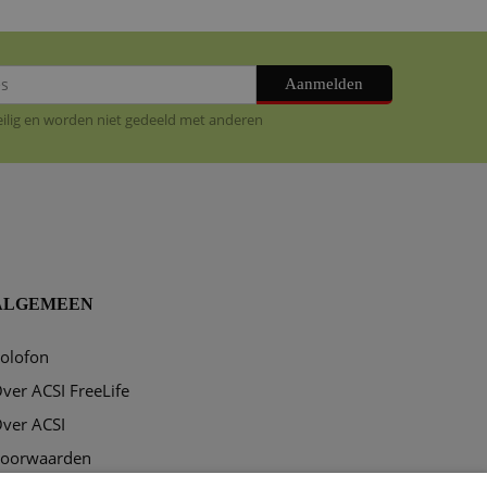
Aanmelden
veilig en worden niet gedeeld met anderen
ALGEMEEN
olofon
ver ACSI FreeLife
ver ACSI
oorwaarden