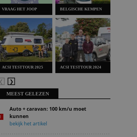
VRAAG HET JOOP
BELGISCHE KEMPEN
ACSI TES
ACSI TESTTOUR 2025
ACSI TESTTOUR 2024
ACSI TES
Vorige
Volgende
MEEST GELEZEN
Auto + caravan: 100 km/u moet
kunnen
bekijk het artikel