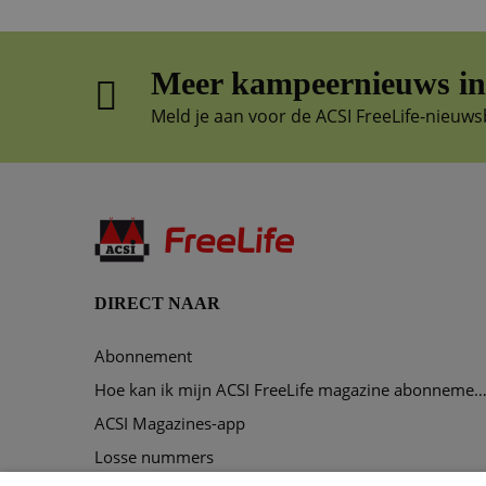
Meer kampeernieuws in 
Meld je aan voor de ACSI FreeLife-nieuws
DIRECT NAAR
Abonnement
Hoe kan ik mijn ACSI FreeLife magazine abonnement opze
ACSI Magazines-app
Losse nummers