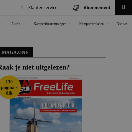
Klantenservice
Abonnement
Zoeken
Auto’s
Kampeerbestemmingen
Kampeerartikelen
Nieuws
MAGAZINE
Raak je niet uitgelezen?
130
pagina's
dik