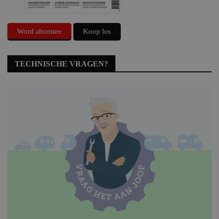
Word abonnee
Koop los
TECHNISCHE VRAGEN?