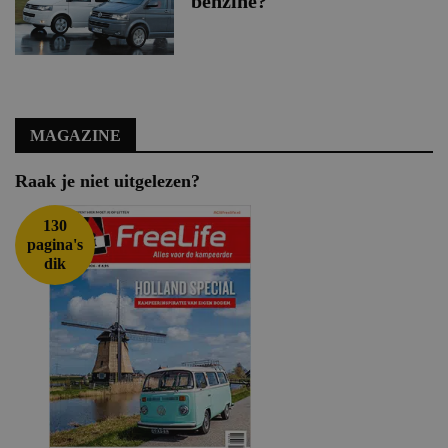
benzine?
MAGAZINE
Raak je niet uitgelezen?
130
pagina's
dik