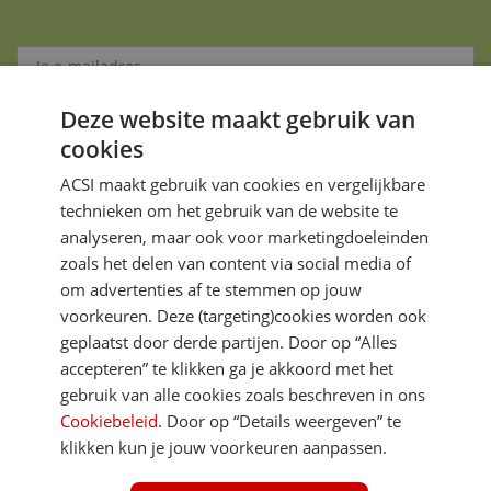
Deze website maakt gebruik van
Aanmelden
cookies
Je gegevens zijn veilig en worden niet gedeeld met anderen
ACSI maakt gebruik van cookies en vergelijkbare
technieken om het gebruik van de website te
analyseren, maar ook voor marketingdoeleinden
zoals het delen van content via social media of
om advertenties af te stemmen op jouw
voorkeuren. Deze (targeting)cookies worden ook
DIRECT NAAR
geplaatst door derde partijen. Door op “Alles
accepteren” te klikken ga je akkoord met het
gebruik van alle cookies zoals beschreven in ons
MEER ACSI FREELIFE
Cookiebeleid
. Door op “Details weergeven” te
klikken kun je jouw voorkeuren aanpassen.
ALGEMEEN