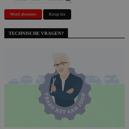
Word abonnee
Koop los
TECHNISCHE VRAGEN?