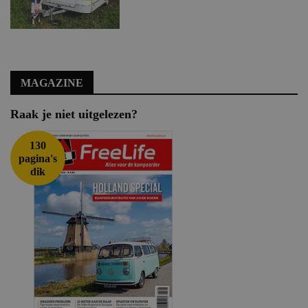
MAGAZINE
Raak je niet uitgelezen?
130
pagina's
dik