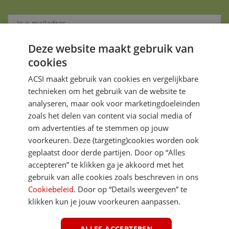
Deze website maakt gebruik van
Aanmelden
cookies
Je gegevens zijn veilig en worden niet gedeeld met anderen
ACSI maakt gebruik van cookies en vergelijkbare
technieken om het gebruik van de website te
analyseren, maar ook voor marketingdoeleinden
zoals het delen van content via social media of
om advertenties af te stemmen op jouw
voorkeuren. Deze (targeting)cookies worden ook
DIRECT NAAR
geplaatst door derde partijen. Door op “Alles
accepteren” te klikken ga je akkoord met het
gebruik van alle cookies zoals beschreven in ons
MEER ACSI FREELIFE
Cookiebeleid
. Door op “Details weergeven” te
klikken kun je jouw voorkeuren aanpassen.
ALGEMEEN
ALLES ACCEPTEREN