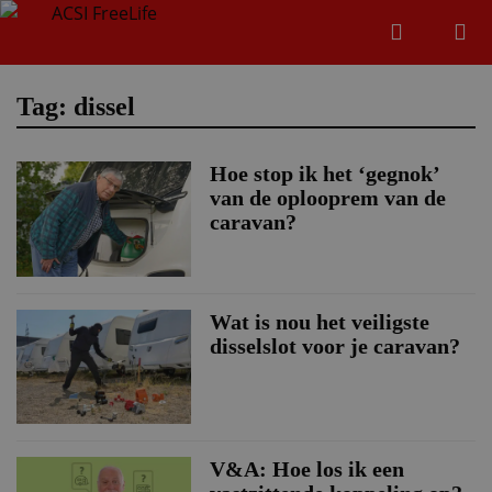
Zoeken
Menu
Zoeken
Tag: dissel
Hoe stop ik het ‘gegnok’
Zoeke
van de oplooprem van de
caravan?
Wat is nou het veiligste
disselslot voor je caravan?
V&A: Hoe los ik een