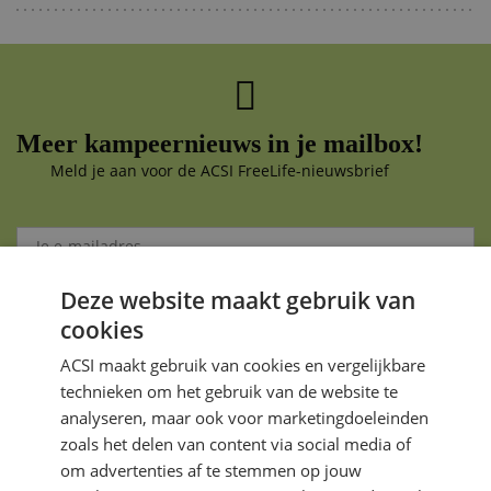
Meer kampeernieuws in je mailbox!
Meld je aan voor de ACSI FreeLife-nieuwsbrief
Deze website maakt gebruik van
Aanmelden
cookies
Je gegevens zijn veilig en worden niet gedeeld met anderen
ACSI maakt gebruik van cookies en vergelijkbare
technieken om het gebruik van de website te
analyseren, maar ook voor marketingdoeleinden
zoals het delen van content via social media of
om advertenties af te stemmen op jouw