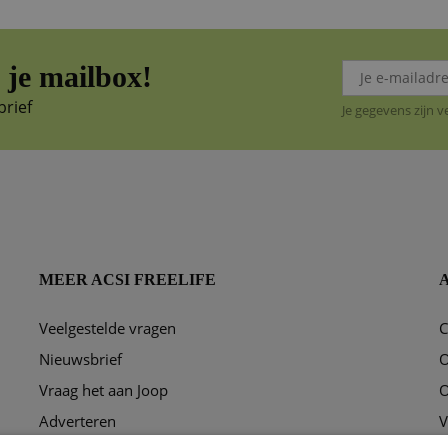
je mailbox!
brief
Je gegevens zijn 
MEER ACSI FREELIFE
Veelgestelde vragen
C
ggen?
Nieuwsbrief
O
Vraag het aan Joop
O
Adverteren
V