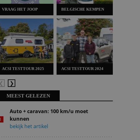
VRAAG HET JOOP
BELGISCHE KEMPEN
ACSI TES
ACSI TESTTOUR 2025
ACSI TESTTOUR 2024
ACSI TES
Vorige
Volgende
MEEST GELEZEN
Auto + caravan: 100 km/u moet
kunnen
bekijk het artikel