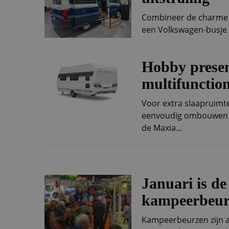
Combineer de charme v
een Volkswagen-busje e
Hobby presen
multifunctio
Voor extra slaapruimte
eenvoudig ombouwen t
de Maxia...
Januari is d
kampeerbeur
Kampeerbeurzen zijn a