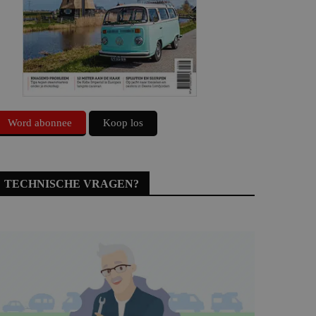
Word abonnee
Koop los
TECHNISCHE VRAGEN?