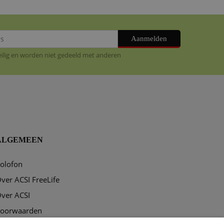
Aanmelden
veilig en worden niet gedeeld met anderen
ALGEMEEN
olofon
ver ACSI FreeLife
ver ACSI
oorwaarden