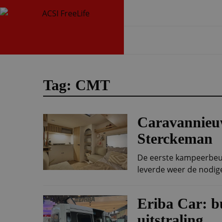
Tag: CMT
Caravannieu
Sterckeman
De eerste kampeerbeur
leverde weer de nodig
Eriba Car: b
uitstraling