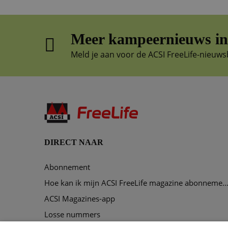
Meer kampeernieuws in 
Meld je aan voor de ACSI FreeLife-nieuws
DIRECT NAAR
Abonnement
Hoe kan ik mijn ACSI FreeLife magazine abonnement opze
ACSI Magazines-app
Losse nummers