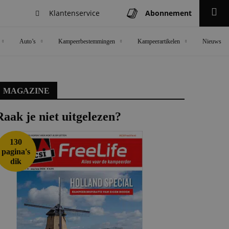
Klantenservice
Abonnement
Zoeken
Auto’s
Kampeerbestemmingen
Kampeerartikelen
Nieuws
MAGAZINE
Raak je niet uitgelezen?
130
pagina's
dik