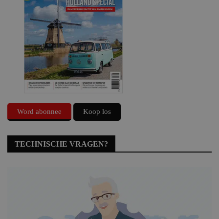
Word abonnee
Koop los
TECHNISCHE VRAGEN?