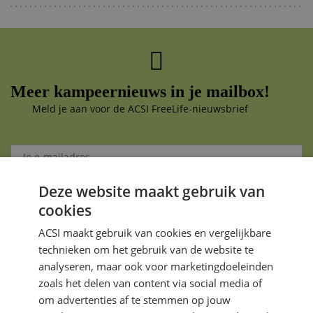
Meer kampeernieuws in je mailbox!
Meld je aan voor de ACSI FreeLife-nieuwsbrief
Deze website maakt gebruik van
Aanmelden
cookies
Je gegevens zijn veilig en worden niet gedeeld met anderen
ACSI maakt gebruik van cookies en vergelijkbare
technieken om het gebruik van de website te
analyseren, maar ook voor marketingdoeleinden
zoals het delen van content via social media of
om advertenties af te stemmen op jouw