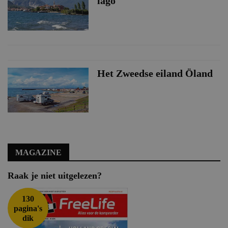
lago
Het Zweedse eiland Öland
MAGAZINE
Raak je niet uitgelezen?
130
pagina's
dik