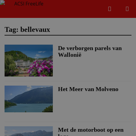
Zoeken
Menu
Zoeken
Tag: bellevaux
De verborgen parels van
Zoeke
Wallonië
Het Meer van Molveno
Met de motorboot op een