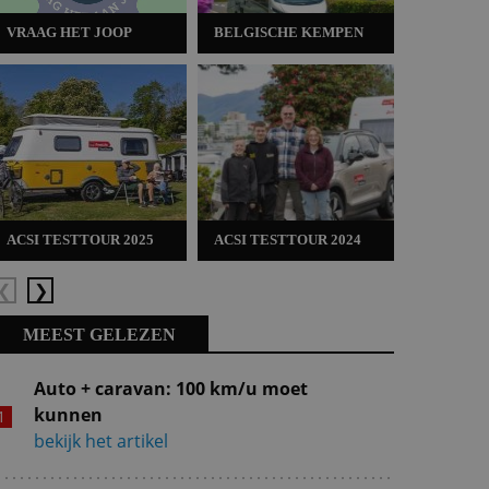
VRAAG HET JOOP
BELGISCHE KEMPEN
ACSI TES
ACSI TESTTOUR 2025
ACSI TESTTOUR 2024
ACSI TES
Vorige
Volgende
MEEST GELEZEN
Auto + caravan: 100 km/u moet
kunnen
bekijk het artikel