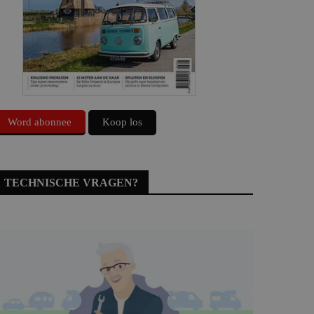
Word abonnee
Koop los
TECHNISCHE VRAGEN?