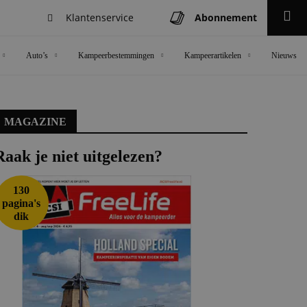
Klantenservice
Abonnement
Zoeken
Auto’s
Kampeerbestemmingen
Kampeerartikelen
Nieuws
MAGAZINE
Raak je niet uitgelezen?
130
pagina's
dik