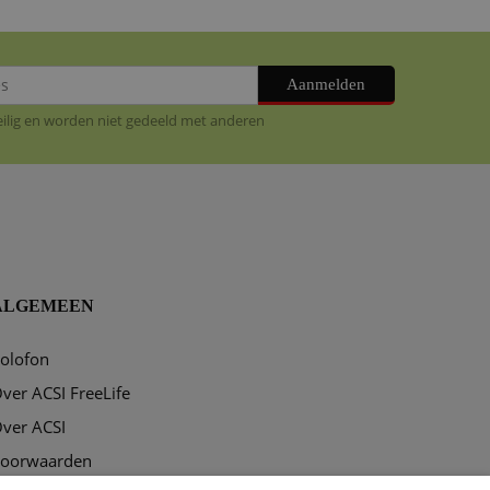
Aanmelden
veilig en worden niet gedeeld met anderen
ALGEMEEN
olofon
ver ACSI FreeLife
ver ACSI
oorwaarden