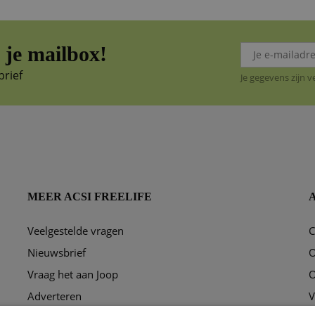
je mailbox!
brief
Je gegevens zijn 
MEER ACSI FREELIFE
Veelgestelde vragen
C
ggen?
Nieuwsbrief
O
Vraag het aan Joop
O
Adverteren
V