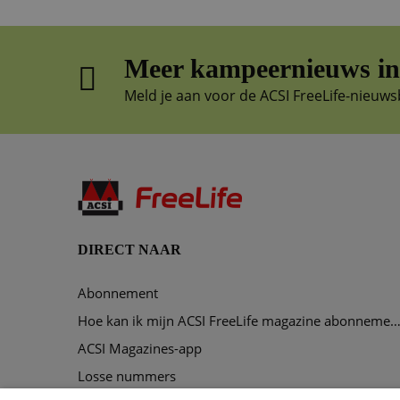
Meer kampeernieuws in 
Meld je aan voor de ACSI FreeLife-nieuws
DIRECT NAAR
Abonnement
Hoe kan ik mijn ACSI FreeLife magazine abonnement opze
ACSI Magazines-app
Losse nummers