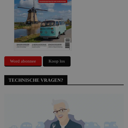
Word abonnee
Koop los
TECHNISCHE VRAGEN?