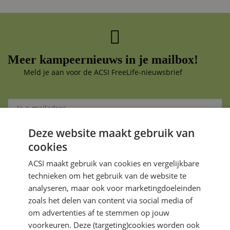
Meer kampeernieuws in je mailbox!
Meld je aan voor de ACSI FreeLife-nieuwsbrief
Deze website maakt gebruik van
Aanmelden
cookies
Je gegevens zijn veilig en worden niet gedeeld met anderen
ACSI maakt gebruik van cookies en vergelijkbare
technieken om het gebruik van de website te
analyseren, maar ook voor marketingdoeleinden
zoals het delen van content via social media of
om advertenties af te stemmen op jouw
voorkeuren. Deze (targeting)cookies worden ook