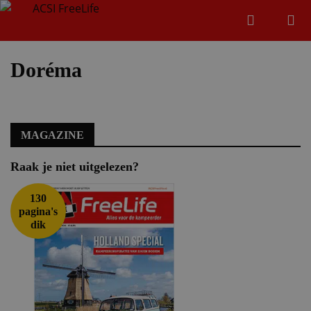
Zoeken
Menu
Zoeken
Doréma
Zoeke
MAGAZINE
Raak je niet uitgelezen?
130
pagina's
dik