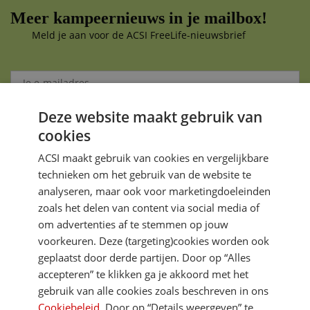
Meer kampeernieuws in je mailbox!
Meld je aan voor de ACSI FreeLife-nieuwsbrief
Deze website maakt gebruik van
Aanmelden
cookies
Je gegevens zijn veilig en worden niet gedeeld met anderen
ACSI maakt gebruik van cookies en vergelijkbare
technieken om het gebruik van de website te
analyseren, maar ook voor marketingdoeleinden
zoals het delen van content via social media of
om advertenties af te stemmen op jouw
voorkeuren. Deze (targeting)cookies worden ook
DIRECT NAAR
geplaatst door derde partijen. Door op “Alles
accepteren” te klikken ga je akkoord met het
gebruik van alle cookies zoals beschreven in ons
MEER ACSI FREELIFE
Cookiebeleid
. Door op “Details weergeven” te