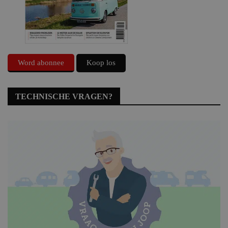
Word abonnee
Koop los
TECHNISCHE VRAGEN?