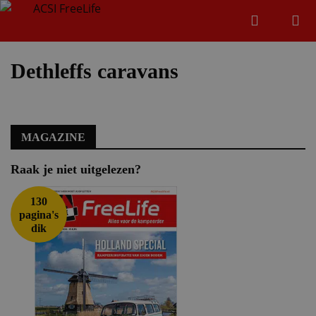
Zoeken
Menu
Zoeken
Dethleffs caravans
Zoeke
MAGAZINE
Raak je niet uitgelezen?
130
pagina's
dik