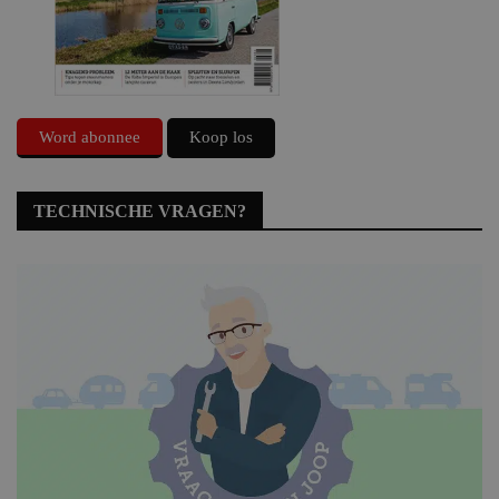
Word abonnee
Koop los
TECHNISCHE VRAGEN?