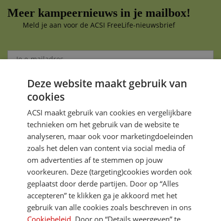
Meer kampeernieuws in je mailbox!
Meld je aan voor de ACSI FreeLife-nieuwsbrief
Deze website maakt gebruik van
Aanmelden
cookies
Je gegevens zijn veilig en worden niet gedeeld met anderen
ACSI maakt gebruik van cookies en vergelijkbare
technieken om het gebruik van de website te
analyseren, maar ook voor marketingdoeleinden
zoals het delen van content via social media of
om advertenties af te stemmen op jouw
voorkeuren. Deze (targeting)cookies worden ook
DIRECT NAAR
geplaatst door derde partijen. Door op “Alles
accepteren” te klikken ga je akkoord met het
gebruik van alle cookies zoals beschreven in ons
MEER ACSI FREELIFE
Cookiebeleid
. Door op “Details weergeven” te