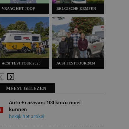
VRAAG HET JOOP
BELGISCHE KEMPEN
ACSI TES
ACSI TESTTOUR 2025
ACSI TESTTOUR 2024
ACSI TES
Vorige
Volgende
MEEST GELEZEN
Auto + caravan: 100 km/u moet
kunnen
bekijk het artikel