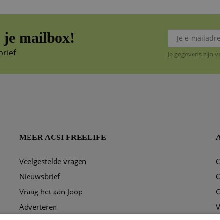
je mailbox!
brief
Je gegevens zijn 
MEER ACSI FREELIFE
Veelgestelde vragen
C
ggen?
Nieuwsbrief
O
Vraag het aan Joop
O
Adverteren
V