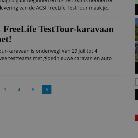
omagna gaat beginnen en de testteams hebben er
aflevering van de ACSI FreeLife TestTour maak je...
 FreeLife TestTour-karavaan
et!
our-karavaan is onderweg! Van 29 juli tot 4
wee testteams met gloednieuwe caravan en auto
3
4
5
6