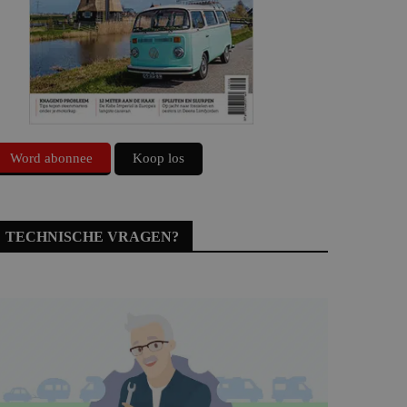
Word abonnee
Koop los
TECHNISCHE VRAGEN?