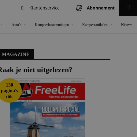
Klantenservice
Abonnement
Zoeken
Auto’s
Kampeerbestemmingen
Kampeerartikelen
Nieuws
MAGAZINE
Raak je niet uitgelezen?
130
pagina's
dik