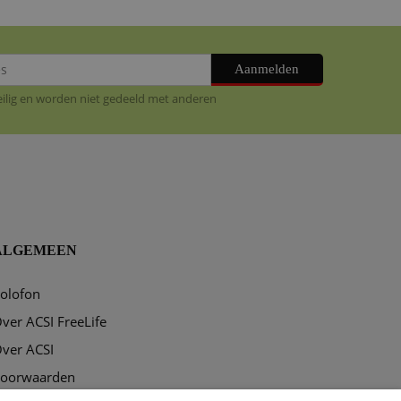
Aanmelden
veilig en worden niet gedeeld met anderen
ALGEMEEN
olofon
ver ACSI FreeLife
ver ACSI
oorwaarden