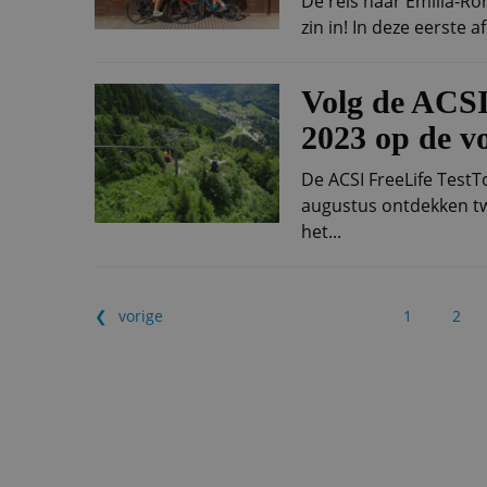
De reis naar Emilia-R
zin in! In deze eerste 
Volg de ACSI
2023 op de vo
De ACSI FreeLife TestT
augustus ontdekken t
het...
vorige
1
2