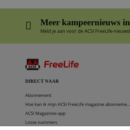
Meer kampeernieuws in 
Meld je aan voor de ACSI FreeLife-nieuws
DIRECT NAAR
Abonnement
Hoe kan ik mijn ACSI FreeLife magazine abonnement opze
ACSI Magazines-app
Losse nummers