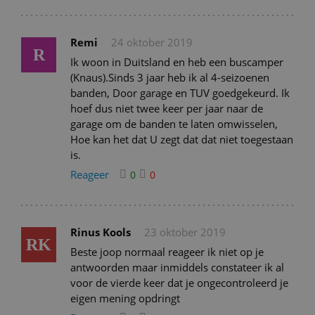
Remi
24 oktober 2019
R
Ik woon in Duitsland en heb een buscamper
(Knaus).Sinds 3 jaar heb ik al 4-seizoenen
banden, Door garage en TUV goedgekeurd. Ik
hoef dus niet twee keer per jaar naar de
garage om de banden te laten omwisselen,
Hoe kan het dat U zegt dat dat niet toegestaan
is.
Reageer
0
0
Rinus Kools
23 oktober 2019
RK
Beste joop normaal reageer ik niet op je
antwoorden maar inmiddels constateer ik al
voor de vierde keer dat je ongecontroleerd je
eigen mening opdringt