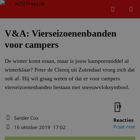
Zoeken
Menu
Zoeken
V&A: Vierseizoenenbanden
voor campers
Zoeke
De winter komt eraan, maar is jouw kampeermiddel al
winterklaar? Peter de Clercq uit Zutendaal vroeg zich dat
ook af. Hij wil graag weten of dat er voor campers
vierseizoenenbanden bestaan met sneeuwvloksymbool.
19
Sander Cox
Reacties
Auteur
Praat mee
16 oktober 2019
17:02
Datum