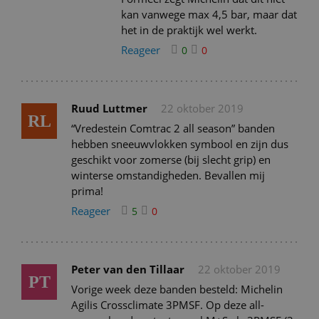
kan vanwege max 4,5 bar, maar dat
het in de praktijk wel werkt.
Reageer
0
0
Ruud Luttmer
22 oktober 2019
RL
“Vredestein Comtrac 2 all season” banden
hebben sneeuwvlokken symbool en zijn dus
geschikt voor zomerse (bij slecht grip) en
winterse omstandigheden. Bevallen mij
prima!
Reageer
5
0
Peter van den Tillaar
22 oktober 2019
PT
Vorige week deze banden besteld: Michelin
Agilis Crossclimate 3PMSF. Op deze all-