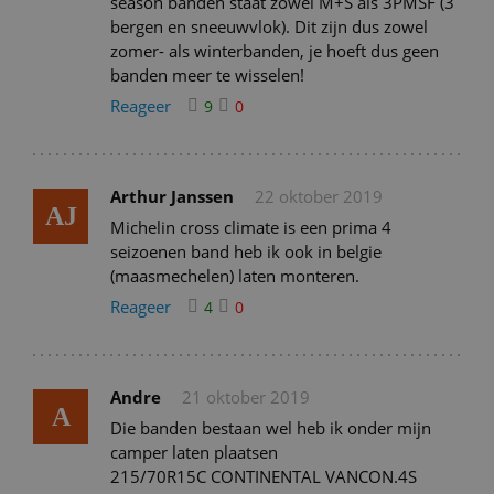
season banden staat zowel M+S als 3PMSF (3
bergen en sneeuwvlok). Dit zijn dus zowel
zomer- als winterbanden, je hoeft dus geen
banden meer te wisselen!
Reageer
9
0
Arthur Janssen
22 oktober 2019
AJ
Michelin cross climate is een prima 4
seizoenen band heb ik ook in belgie
(maasmechelen) laten monteren.
Reageer
4
0
Andre
21 oktober 2019
A
Die banden bestaan wel heb ik onder mijn
camper laten plaatsen
215/70R15C CONTINENTAL VANCON.4S