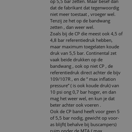
op 5,5 bar zetten. Maar besef dan
dat de fabrikant dat tegenwoordig
niet meer toestaat , vroeger wel.
Tenzij ze het op de bandwang
zetten , dan weer wel.
Zoals bij de CP die meest ook 4,5 of
4,8 bar referentiedruk hebben,
maar maximum toegelaten koude
druk van 5,5 bar. Continental zet
vaak beide drukken op de
bandwang , ook op niet CP , de
referentiedruk direct achter de bijv
109/107R , en de ” max inflation
pressure” ( is ook koude druk) van
10 psi ong 0,7 bar hoger, en dan
mag het weer wel, en kun je dat
beter achter ook voeren .
Ook de CP band heeft voor geen 5
of 5,5 bar nodig, gewicht op voor-
as blijft( behalve bij buscampers)
ruim onder de MTA ( max