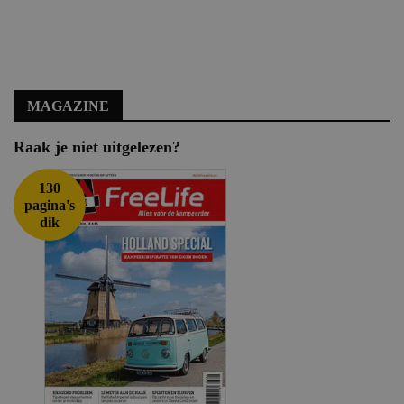
MAGAZINE
Raak je niet uitgelezen?
130
pagina's
dik