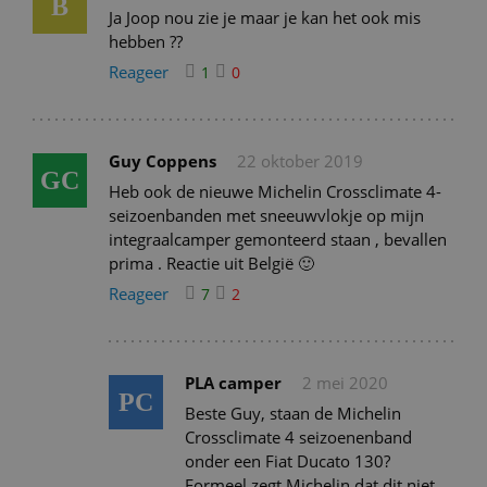
B
Ja Joop nou zie je maar je kan het ook mis
hebben ??
Reageer
1
0
Guy Coppens
22 oktober 2019
GC
Heb ook de nieuwe Michelin Crossclimate 4-
seizoenbanden met sneeuwvlokje op mijn
integraalcamper gemonteerd staan , bevallen
prima . Reactie uit België 🙂
Reageer
7
2
PLA camper
2 mei 2020
PC
Beste Guy, staan de Michelin
Crossclimate 4 seizoenenband
onder een Fiat Ducato 130?
Formeel zegt Michelin dat dit niet