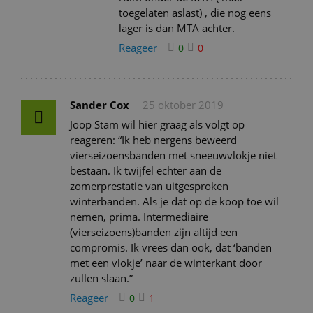
toegelaten aslast) , die nog eens
lager is dan MTA achter.
Reageer
0
0
Sander Cox
25 oktober 2019
Joop Stam wil hier graag als volgt op
reageren: “Ik heb nergens beweerd
vierseizoensbanden met sneeuwvlokje niet
bestaan. Ik twijfel echter aan de
zomerprestatie van uitgesproken
winterbanden. Als je dat op de koop toe wil
nemen, prima. Intermediaire
(vierseizoens)banden zijn altijd een
compromis. Ik vrees dan ook, dat ‘banden
met een vlokje’ naar de winterkant door
zullen slaan.”
Reageer
0
1