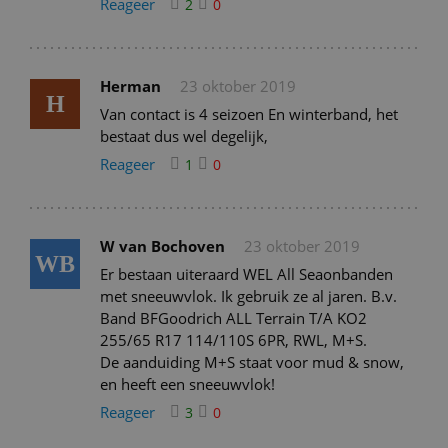
Reageer
2
0
Herman
23 oktober 2019
H
Van contact is 4 seizoen En winterband, het
bestaat dus wel degelijk,
Reageer
1
0
W van Bochoven
23 oktober 2019
WB
Er bestaan uiteraard WEL All Seaonbanden
met sneeuwvlok. Ik gebruik ze al jaren. B.v.
Band BFGoodrich ALL Terrain T/A KO2
255/65 R17 114/110S 6PR, RWL, M+S.
De aanduiding M+S staat voor mud & snow,
en heeft een sneeuwvlok!
Reageer
3
0