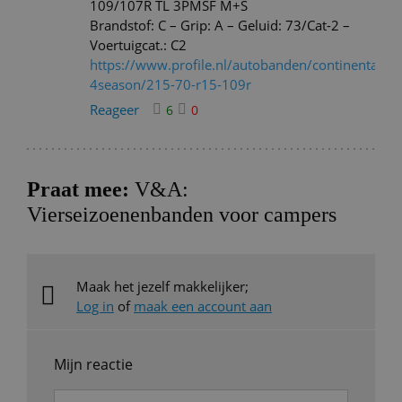
109/107R TL 3PMSF M+S
Brandstof: C – Grip: A – Geluid: 73/Cat-2 –
Voertuigcat.: C2
https://www.profile.nl/autobanden/continental/va
4season/215-70-r15-109r
Reageer
6
0
Praat mee:
V&A:
Vierseizoenenbanden voor campers
Maak het jezelf makkelijker;
Log in
of
maak een account aan
Mijn reactie