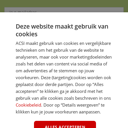
Deze website maakt gebruik van
Aanmelden
cookies
Je gegevens zijn veilig en worden niet gedeeld met anderen
ACSI maakt gebruik van cookies en vergelijkbare
technieken om het gebruik van de website te
analyseren, maar ook voor marketingdoeleinden
zoals het delen van content via social media of
om advertenties af te stemmen op jouw
voorkeuren. Deze (targeting)cookies worden ook
DIRECT NAAR
geplaatst door derde partijen. Door op “Alles
accepteren” te klikken ga je akkoord met het
gebruik van alle cookies zoals beschreven in ons
MEER ACSI FREELIFE
Cookiebeleid
. Door op “Details weergeven” te
klikken kun je jouw voorkeuren aanpassen.
ALGEMEEN
ALLES ACCEPTEREN