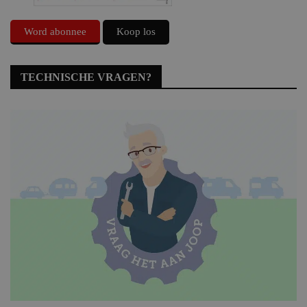
Word abonnee
Koop los
TECHNISCHE VRAGEN?