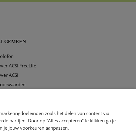
ALGEMEEN
olofon
ver ACSI FreeLife
ver ACSI
oorwaarden
rivacy & disclaimer
ookies
marketingdoeleinden zoals het delen van content via
e partijen. Door op “Alles accepteren” te klikken ga je
kun je jouw voorkeuren aanpassen.