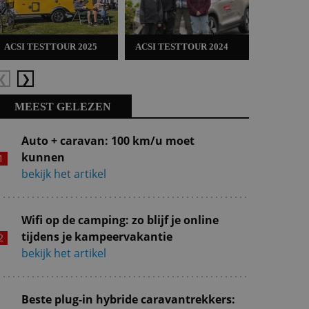
ACSI TESTTOUR 2025
ACSI TESTTOUR 2024
ACSI TES
Vorige
Volgende
MEEST GELEZEN
Auto + caravan: 100 km/u moet
kunnen
bekijk het artikel
Wifi op de camping: zo blijf je online
tijdens je kampeervakantie
bekijk het artikel
Beste plug-in hybride caravantrekkers: