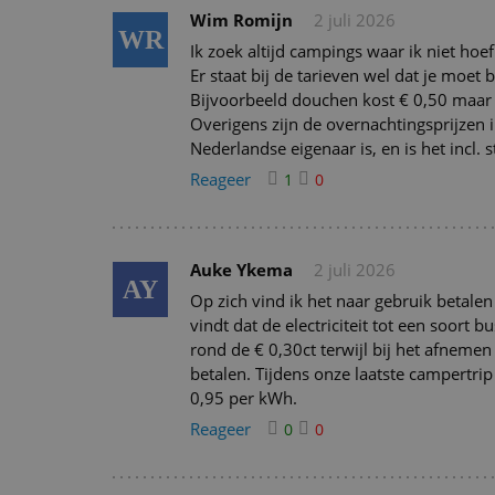
Wim Romijn
2 juli 2026
WR
Ik zoek altijd campings waar ik niet hoef
Er staat bij de tarieven wel dat je moet
Bijvoorbeeld douchen kost € 0,50 maar 
Overigens zijn de overnachtingsprijzen 
Nederlandse eigenaar is, en is het incl.
Reageer
1
0
Auke Ykema
2 juli 2026
AY
Op zich vind ik het naar gebruik betalen
vindt dat de electriciteit tot een soort 
rond de € 0,30ct terwijl bij het afneme
betalen. Tijdens onze laatste campertri
0,95 per kWh.
Reageer
0
0