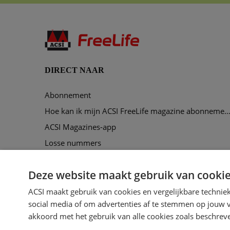
DIRECT NAAR
Abonnement
Hoe kan ik mijn ACSI FreeLife magazine abonnement opze
ACSI Magazines-app
Losse nummers
Maak een account aan
Deze website maakt gebruik van cooki
Voorbeeldmagazine
ACSI maakt gebruik van cookies en vergelijkbare technie
social media of om advertenties af te stemmen op jouw vo
akkoord met het gebruik van alle cookies zoals beschrev
Youtube