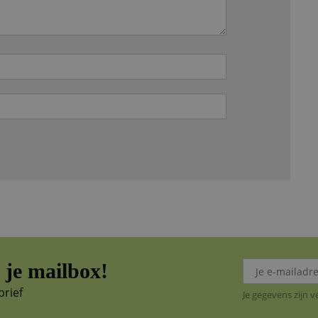
je mailbox!
brief
Je gegevens zijn 