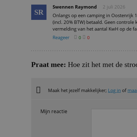
Swennen Raymond
2 juli 2026
SR
Onlangs op een camping in Oostenrijk 1
(incl. 20% BTW) betaald. Geen controle
vermelding van het aantal KwH op de fa
Reageer
0
0
Praat mee:
Hoe zit het met de str
Maak het jezelf makkelijker;
Log in
of
maak
Mijn reactie