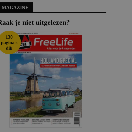
MAGAZINE
Raak je niet uitgelezen?
130
pagina's
dik