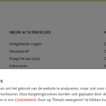
MEER ACSI FREELIFE
Veelgestelde vragen
C
ggen?
Nieuwsbrief
O
Vraag het aan Joop
O
Adverteren
V
Puzzel
P
es
Ons redactieteam
C
ken om het gebruik van de website te analyseren, maar ook voor 
orkeuren. Deze (targeting)cookies worden ook geplaatst door derd
en in ons
Cookiebeleid
. Door op “Details weergeven” te klikken 