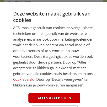
Deze website maakt gebruik van
Aanmelden
cookies
Je gegevens zijn veilig en worden niet gedeeld met anderen
ACSI maakt gebruik van cookies en vergelijkbare
technieken om het gebruik van de website te
analyseren, maar ook voor marketingdoeleinden
zoals het delen van content via social media of
om advertenties af te stemmen op jouw
voorkeuren. Deze (targeting)cookies worden ook
DIRECT NAAR
geplaatst door derde partijen. Door op “Alles
accepteren” te klikken ga je akkoord met het
gebruik van alle cookies zoals beschreven in ons
MEER ACSI FREELIFE
Cookiebeleid
. Door op “Details weergeven” te
klikken kun je jouw voorkeuren aanpassen.
ALGEMEEN
ALLES ACCEPTEREN