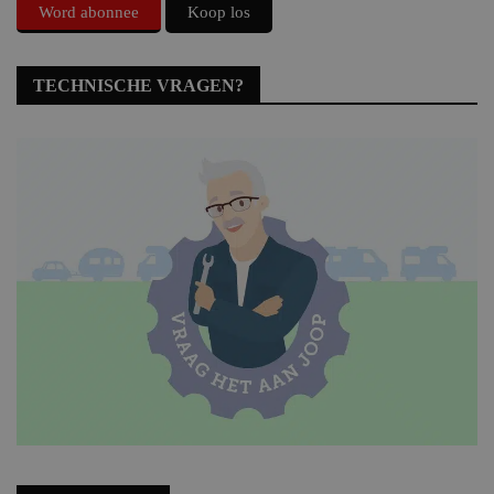
Word abonnee
Koop los
TECHNISCHE VRAGEN?