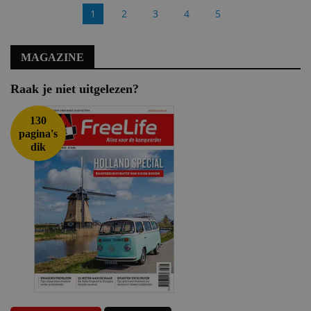
1
2
3
4
5
MAGAZINE
Raak je niet uitgelezen?
130
pagina's
dik