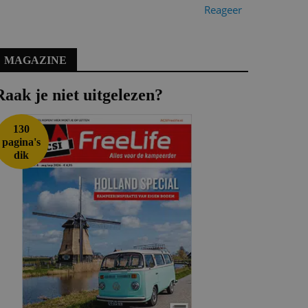
Reageer
MAGAZINE
Raak je niet uitgelezen?
130
pagina's
dik