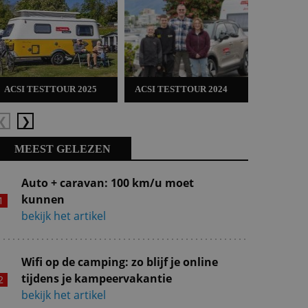
ACSI TESTTOUR 2025
ACSI TESTTOUR 2024
ACSI TES
Vorige
Volgende
MEEST GELEZEN
Auto + caravan: 100 km/u moet
kunnen
bekijk het artikel
Wifi op de camping: zo blijf je online
tijdens je kampeervakantie
bekijk het artikel