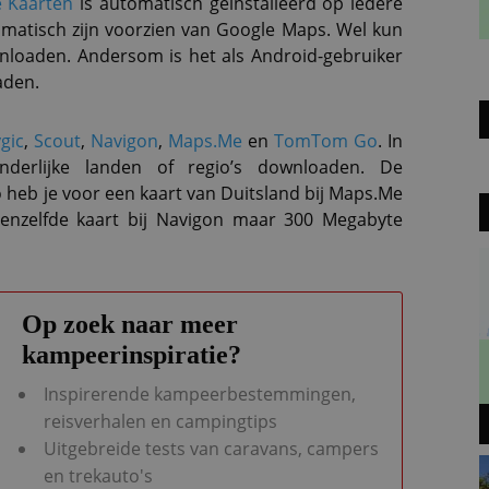
e Kaarten
is automatisch geïnstalleerd op iedere
matisch zijn voorzien van Google Maps. Wel kun
loaden. Andersom is het als Android-gebruiker
aden.
gic
,
Scout
,
Navigon
,
Maps.Me
en
TomTom Go
. In
derlijke landen of regio’s downloaden. De
o heb je voor een kaart van Duitsland bij Maps.Me
 eenzelfde kaart bij Navigon maar 300 Megabyte
Op zoek naar meer
kampeerinspiratie?
Inspirerende kampeerbestemmingen,
reisverhalen en campingtips
Uitgebreide tests van caravans, campers
en trekauto's