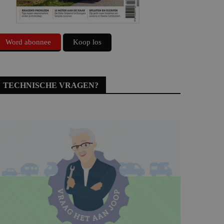
Word abonnee
Koop los
TECHNISCHE VRAGEN?