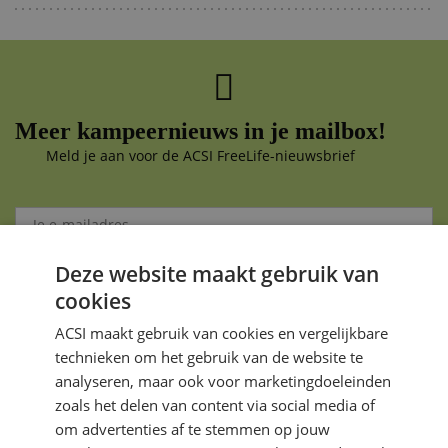
Meer kampeernieuws in je mailbox!
Meld je aan voor de ACSI FreeLife-nieuwsbrief
Deze website maakt gebruik van
Aanmelden
cookies
Je gegevens zijn veilig en worden niet gedeeld met anderen
ACSI maakt gebruik van cookies en vergelijkbare
technieken om het gebruik van de website te
analyseren, maar ook voor marketingdoeleinden
zoals het delen van content via social media of
om advertenties af te stemmen op jouw