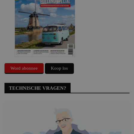
Word abonnee
Koop los
TECHNISCHE VRAGEN?