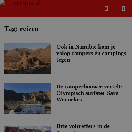
Zoeken
Menu
Zoeken
Tag: reizen
Ook in Namibië kom je
Zoeke
volop campers én campings
tegen
De camperbouwer vertelt:
Olympisch surfster Sara
Wennekes
Drie voltreffers in de