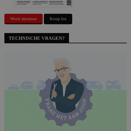
Word abonnee
Koop los
TECHNISCHE VRAGEN?