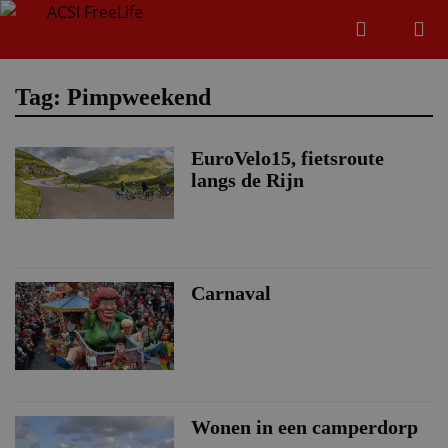
Zoeken
Menu
Zoeken
Tag: Pimpweekend
EuroVelo15, fietsroute
Zoeke
langs de Rijn
Carnaval
Wonen in een camperdorp