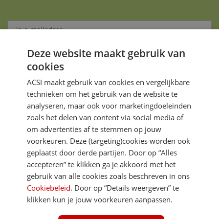
Deze website maakt gebruik van
Aanmelden
cookies
Je gegevens zijn veilig en worden niet gedeeld met anderen
ACSI maakt gebruik van cookies en vergelijkbare
technieken om het gebruik van de website te
analyseren, maar ook voor marketingdoeleinden
zoals het delen van content via social media of
om advertenties af te stemmen op jouw
voorkeuren. Deze (targeting)cookies worden ook
DIRECT NAAR
geplaatst door derde partijen. Door op “Alles
accepteren” te klikken ga je akkoord met het
gebruik van alle cookies zoals beschreven in ons
MEER ACSI FREELIFE
Cookiebeleid
. Door op “Details weergeven” te
klikken kun je jouw voorkeuren aanpassen.
ALGEMEEN