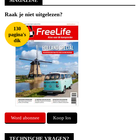
MAGAZINE
Raak je niet uitgelezen?
130
pagina's
dik
Word abonnee
Koop los
TECHNISCHE VRAGEN?