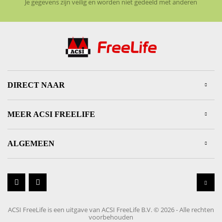
Je gegevens zijn veilig en worden niet gedeeld met anderen
DIRECT NAAR
MEER ACSI FREELIFE
ALGEMEEN
Youtube
Facebook
Terug 
ACSI FreeLife is een uitgave van ACSI FreeLife B.V. © 2026 - Alle rechten
voorbehouden