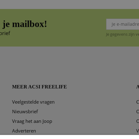
je mailbox!
brief
Je gegevens zijn 
MEER ACSI FREELIFE
Veelgestelde vragen
C
ggen?
Nieuwsbrief
O
Vraag het aan Joop
O
Adverteren
V