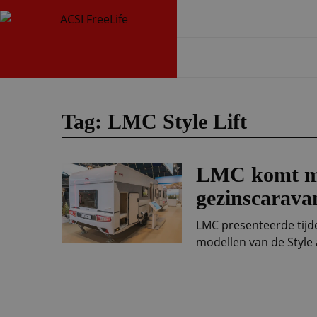
Tag: LMC Style Lift
LMC komt me
gezinscarava
LMC presenteerde tij
modellen van de Style a