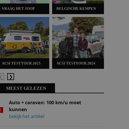
VRAAG HET JOOP
BELGISCHE KEMPEN
ACSI TES
ACSI TESTTOUR 2025
ACSI TESTTOUR 2024
ACSI TES
Vorige
Volgende
MEEST GELEZEN
Auto + caravan: 100 km/u moet
kunnen
bekijk het artikel