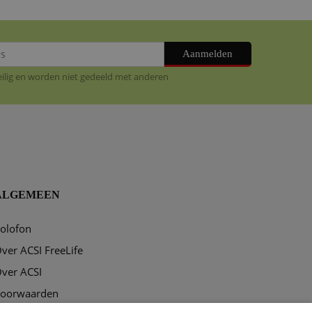
Aanmelden
veilig en worden niet gedeeld met anderen
ALGEMEEN
olofon
ver ACSI FreeLife
ver ACSI
oorwaarden