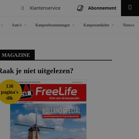
Klantenservice
Abonnement
Zoeken
Auto’s
Kampeerbestemmingen
Kampeerartikelen
Nieuws
MAGAZINE
Raak je niet uitgelezen?
130
pagina's
dik