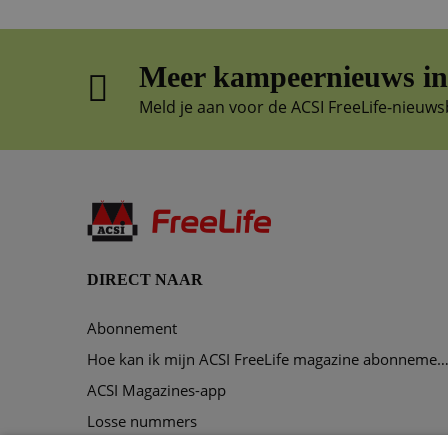
Meer kampeernieuws in 
Meld je aan voor de ACSI FreeLife-nieuws
DIRECT NAAR
Abonnement
Hoe kan ik mijn ACSI FreeLife magazine abonnement opze
ACSI Magazines-app
Losse nummers