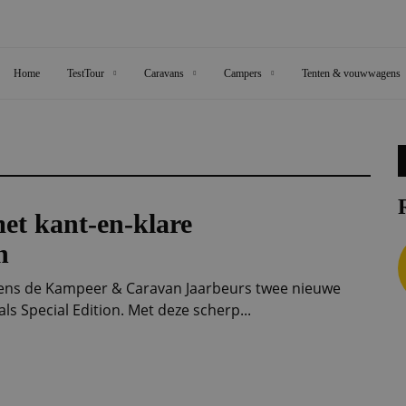
Home
TestTour
Caravans
Campers
Tenten & vouwwagens
t kant-en-klare
n
dens de Kampeer & Caravan Jaarbeurs twee nieuwe
ls Special Edition. Met deze scherp...