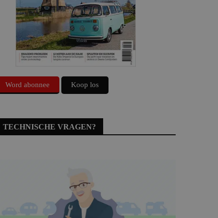
Word abonnee
Koop los
TECHNISCHE VRAGEN?