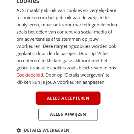
cookies
Je gegevens zijn veilig en worden niet gedeeld met anderen
ACSI maakt gebruik van cookies en vergelijkbare
technieken om het gebruik van de website te
analyseren, maar ook voor marketingdoeleinden
zoals het delen van content via social media of
om advertenties af te stemmen op jouw
voorkeuren. Deze (targeting)cookies worden ook
DIRECT NAAR
geplaatst door derde partijen. Door op “Alles
accepteren” te klikken ga je akkoord met het
gebruik van alle cookies zoals beschreven in ons
MEER ACSI FREELIFE
Cookiebeleid
. Door op “Details weergeven” te
klikken kun je jouw voorkeuren aanpassen.
ALGEMEEN
ALLES ACCEPTEREN
ALLES AFWIJZEN
Youtube
Facebook
Terug 
ACSI FreeLife is een uitgave van ACSI FreeLife B.V. © 2026 - Alle rechten
DETAILS WEERGEVEN
voorbehouden