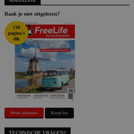
MAGAZINE
Raak je niet uitgelezen?
130
pagina's
dik
Word abonnee
Koop los
TECHNISCHE VRAGEN?