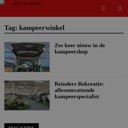
Zoeken
Menu
Zoeken
Tag: kampeerwinkel
Zes keer nieuw in de
Zoeke
kampeershop
Reinders Rekreatie:
allesomvattende
kampeerspecialist