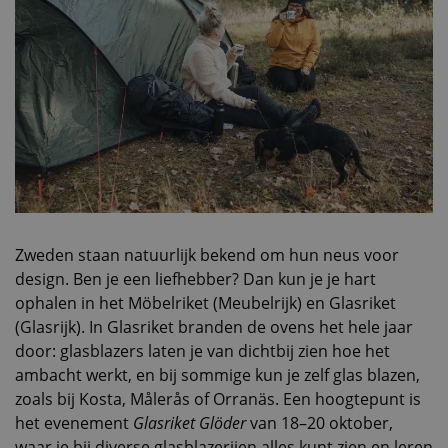
Zweden staan natuurlijk bekend om hun neus voor
design. Ben je een liefhebber? Dan kun je je hart
ophalen in het Möbelriket (Meubelrijk) en Glasriket
(Glasrijk). In Glasriket branden de ovens het hele jaar
door: glasblazers laten je van dichtbij zien hoe het
ambacht werkt, en bij sommige kun je zelf glas blazen,
zoals bij Kosta, Målerås of Orranäs. Een hoogtepunt is
het evenement
Glasriket Glöder
van 18–20 oktober,
waar je bij diverse glasblazerijen alles kunt zien en leren