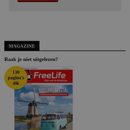
MAGAZINE
Raak je niet uitgelezen?
130
pagina's
dik