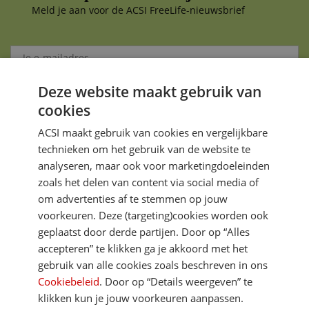
Meld je aan voor de ACSI FreeLife-nieuwsbrief
Deze website maakt gebruik van
Aanmelden
cookies
Je gegevens zijn veilig en worden niet gedeeld met anderen
ACSI maakt gebruik van cookies en vergelijkbare
technieken om het gebruik van de website te
analyseren, maar ook voor marketingdoeleinden
zoals het delen van content via social media of
om advertenties af te stemmen op jouw
voorkeuren. Deze (targeting)cookies worden ook
DIRECT NAAR
geplaatst door derde partijen. Door op “Alles
accepteren” te klikken ga je akkoord met het
gebruik van alle cookies zoals beschreven in ons
MEER ACSI FREELIFE
Cookiebeleid
. Door op “Details weergeven” te
klikken kun je jouw voorkeuren aanpassen.
ALGEMEEN