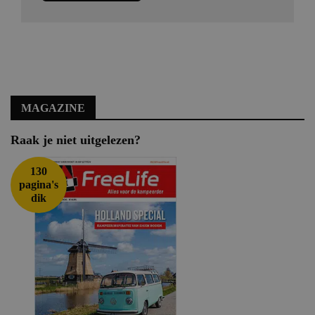
MAGAZINE
Raak je niet uitgelezen?
130
pagina's
dik