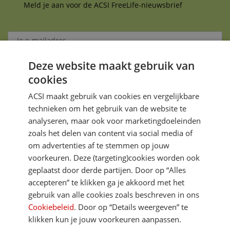
Meld je aan voor de ACSI FreeLife-nieuwsbrief
Deze website maakt gebruik van
Aanmelden
cookies
Je gegevens zijn veilig en worden niet gedeeld met anderen
ACSI maakt gebruik van cookies en vergelijkbare
technieken om het gebruik van de website te
analyseren, maar ook voor marketingdoeleinden
zoals het delen van content via social media of
om advertenties af te stemmen op jouw
voorkeuren. Deze (targeting)cookies worden ook
DIRECT NAAR
geplaatst door derde partijen. Door op “Alles
accepteren” te klikken ga je akkoord met het
gebruik van alle cookies zoals beschreven in ons
MEER ACSI FREELIFE
Cookiebeleid
. Door op “Details weergeven” te
klikken kun je jouw voorkeuren aanpassen.
ALGEMEEN