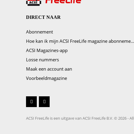
DIRECT NAAR
Abonnement
Hoe kan ik mijn ACSI FreeLife magazine abonnement opze
ACSI Magazines-app
Losse nummers
Maak een account aan
Voorbeeldmagazine
Youtube
Facebook
ACSI FreeLife is een uitgave van ACSI FreeLife B.V. © 2026 -