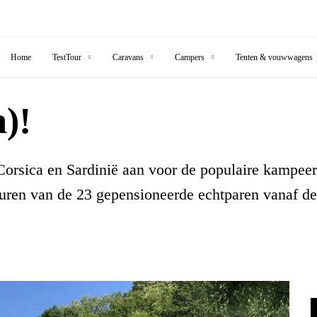
Home
TestTour
Caravans
Campers
Tenten & vouwwagens
a)!
orsica en Sardinië aan voor de populaire kampee
ren van de 23 gepensioneerde echtparen vanaf de s