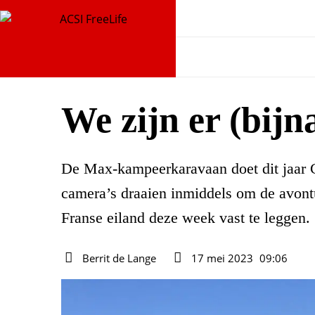
We zijn er (bijn
De Max-kampeerkaravaan doet dit jaar C
camera’s draaien inmiddels om de avontu
Franse eiland deze week vast te leggen.
Berrit de Lange
17 mei 2023
09:06
Auteur
Datum