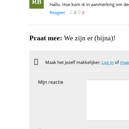
RB
Hallo. Hoe kom ik in aanmerking om deel
Reageer
0
0
Praat mee:
We zijn er (bijna)!
Maak het jezelf makkelijker;
Log in
of
maak
Mijn reactie