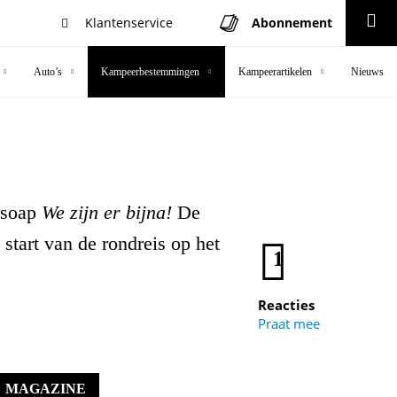
Klantenservice
Abonnement
Zoeken
Auto’s
Kampeerbestemmingen
Kampeerartikelen
Nieuws
rsoap
We zijn er bijna!
De
tart van de rondreis op het
1
Reacties
Praat mee
MAGAZINE