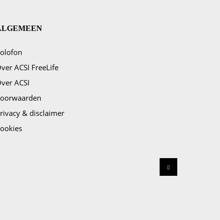
ALGEMEEN
olofon
ver ACSI FreeLife
ver ACSI
oorwaarden
rivacy & disclaimer
ookies
Terug naar bov