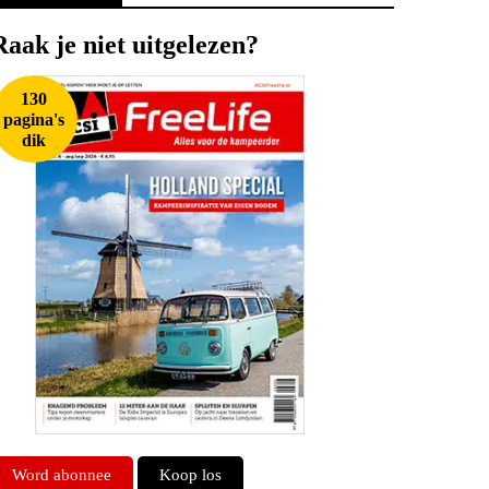
Raak je niet uitgelezen?
130
pagina's
dik
Word abonnee
Koop los