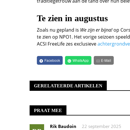
traditiegetrouw aan de tand over hun bele
Te zien in augustus
Zoals nu gepland is
We zijn er bijna!
op Cors
te zien op NPO1. Het vorige seizoen speel
ACSI FreeLife zes exclusieve
achtergrondve
Facebook
WhatsApp
E-Mail
GERELATEERDE ARTIKELEN
PRAAT MEE
Rik Baudoin
22 september 2025