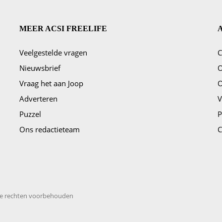
MEER ACSI FREELIFE
Veelgestelde vragen
C
ggen?
Nieuwsbrief
O
Vraag het aan Joop
O
Adverteren
V
Puzzel
P
Ons redactieteam
C
 Alle rechten voorbehouden