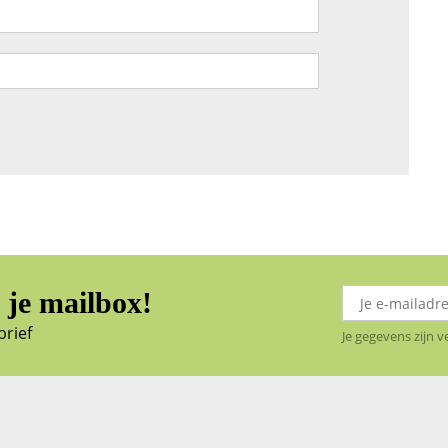
je mailbox!
brief
Je gegevens zijn 