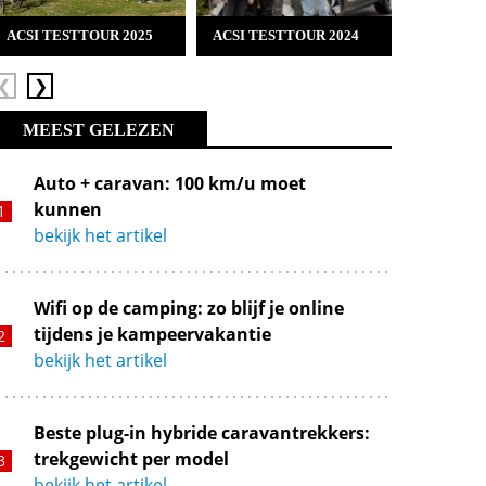
ACSI TESTTOUR 2025
ACSI TESTTOUR 2024
ACSI TES
Vorige
Volgende
MEEST GELEZEN
Auto + caravan: 100 km/u moet
kunnen
bekijk het artikel
Wifi op de camping: zo blijf je online
tijdens je kampeervakantie
bekijk het artikel
Beste plug-in hybride caravantrekkers:
trekgewicht per model
bekijk het artikel