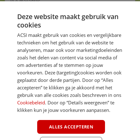
Deze website maakt gebruik van
Aanmelden
cookies
Je gegevens zijn veilig en worden niet gedeeld met anderen
ACSI maakt gebruik van cookies en vergelijkbare
technieken om het gebruik van de website te
analyseren, maar ook voor marketingdoeleinden
zoals het delen van content via social media of
om advertenties af te stemmen op jouw
voorkeuren. Deze (targeting)cookies worden ook
DIRECT NAAR
geplaatst door derde partijen. Door op “Alles
accepteren” te klikken ga je akkoord met het
gebruik van alle cookies zoals beschreven in ons
MEER ACSI FREELIFE
Cookiebeleid
. Door op “Details weergeven” te
klikken kun je jouw voorkeuren aanpassen.
ALGEMEEN
ALLES ACCEPTEREN