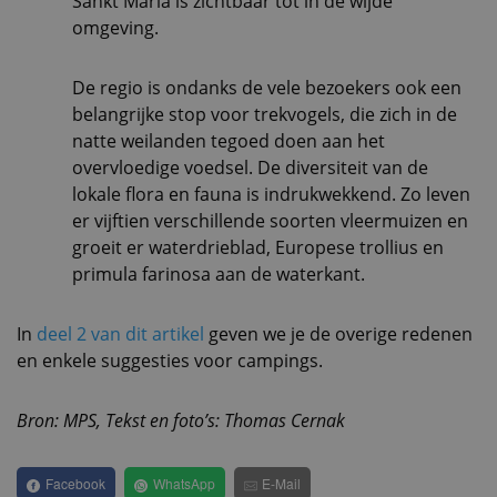
Sankt Maria is zichtbaar tot in de wijde
omgeving.
De regio is ondanks de vele bezoekers ook een
belangrijke stop voor trekvogels, die zich in de
natte weilanden tegoed doen aan het
overvloedige voedsel. De diversiteit van de
lokale flora en fauna is indrukwekkend. Zo leven
er vijftien verschillende soorten vleermuizen en
groeit er waterdrieblad, Europese trollius en
primula farinosa aan de waterkant.
In
deel 2 van dit artikel
geven we je de overige redenen
en enkele suggesties voor campings.
Bron: MPS, Tekst en foto’s: Thomas Cernak
Facebook
WhatsApp
E-Mail