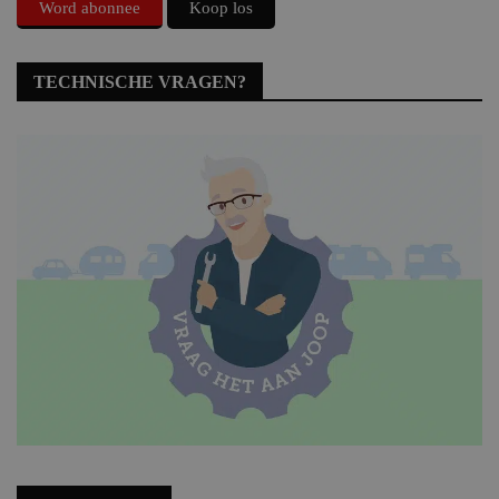
Word abonnee
Koop los
TECHNISCHE VRAGEN?