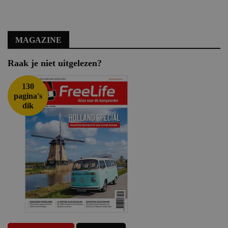
MAGAZINE
Raak je niet uitgelezen?
130
pagina's
dik