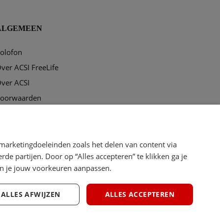
ALGEMEEN
olofon
ver ACSI FreeLife
ver ACSI
oorwaarden
rivacy & disclaimer
ookies
marketingdoeleinden zoals het delen van content via
e partijen. Door op “Alles accepteren” te klikken ga je
kun je jouw voorkeuren aanpassen.
Terug naar bov
ALLES AFWIJZEN
ALLES ACCEPTEREN