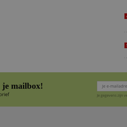
je mailbox!
brief
Je gegevens zijn 