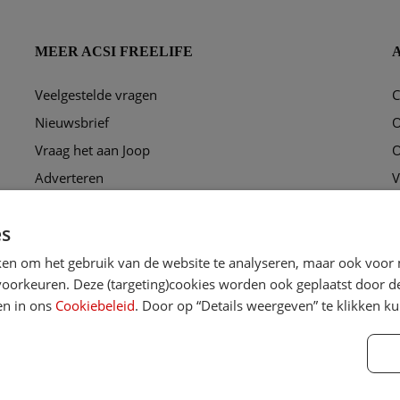
MEER ACSI FREELIFE
Veelgestelde vragen
C
ggen?
Nieuwsbrief
O
Vraag het aan Joop
O
Adverteren
V
Puzzel
P
es
Ons redactieteam
C
ken om het gebruik van de website te analyseren, maar ook voor 
orkeuren. Deze (targeting)cookies worden ook geplaatst door derd
en in ons
Cookiebeleid
. Door op “Details weergeven” te klikken 
 Alle rechten voorbehouden