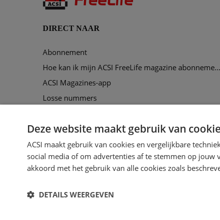
DIRECT NAAR
Abonnement
Hoe kan ik mijn ACSI FreeLife magazine abonnement opze
ACSI Magazines-app
Losse nummers
Maak een account aan
Deze website maakt gebruik van cooki
Voorbeeldmagazine
ACSI maakt gebruik van cookies en vergelijkbare technie
social media of om advertenties af te stemmen op jouw vo
akkoord met het gebruik van alle cookies zoals beschrev
Youtube
Facebook
DETAILS WEERGEVEN
ACSI FreeLife is een uitgave van ACSI FreeLife B.V. © 2026 -