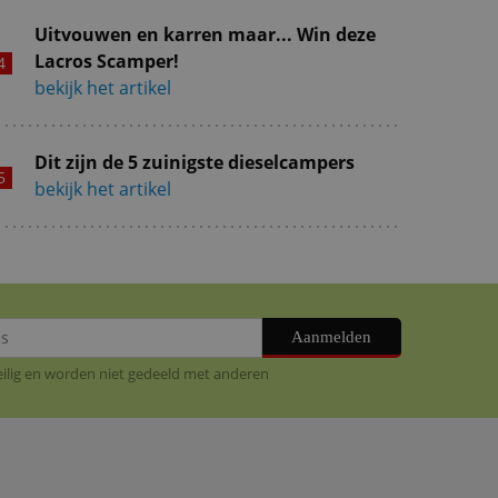
Uitvouwen en karren maar... Win deze
Lacros Scamper!
bekijk het artikel
Dit zijn de 5 zuinigste dieselcampers
bekijk het artikel
Aanmelden
veilig en worden niet gedeeld met anderen