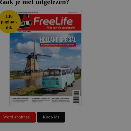
Raak je niet uitgelezen?
130
pagina's
dik
Word abonnee
Koop los