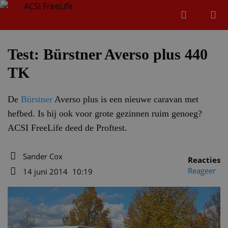
Zoeken
Menu
Zoeken
Test: Bürstner Averso plus 440
TK
Zoeke
De
Bürstner
Averso plus is een nieuwe caravan met
hefbed. Is hij ook voor grote gezinnen ruim genoeg?
ACSI FreeLife deed de Proftest.
Sander Cox
Reacties
Auteur
Reageer
14 juni 2014
10:19
Datum