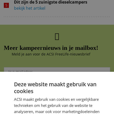
Dit zijn de 5 zuinigste dieselcampers
bekijk het artikel
Meer kampeernieuws in je mailbox!
Meld je aan voor de ACSI FreeLife-nieuwsbrief
Deze website maakt gebruik van
Aanmelden
cookies
Je gegevens zijn veilig en worden niet gedeeld met anderen
ACSI maakt gebruik van cookies en vergelijkbare
technieken om het gebruik van de website te
analyseren, maar ook voor marketingdoeleinden