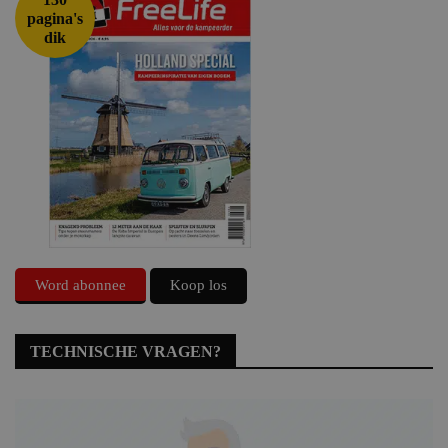
pagina's
dik
Word abonnee
Koop los
TECHNISCHE VRAGEN?