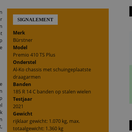
n
r
SIGNALEMENT
n
Merk
t
Bürstner
p
ie
Model
Premio 410 TS Plus
Onderstel
Al-Ko chassis met schuingeplaatste
draagarmen
e
Banden
n
185 R 14 C banden op stalen wielen
p
Testjaar
l
2021
k
Gewicht
n
rijklaar gewicht: 1.070 kg, max.
t,
totaalgewicht: 1.360 kg