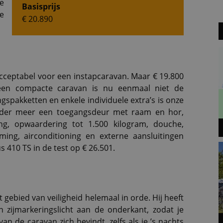
e
Basisprijs
e
€ 20.890
acceptabel voor een instapcaravan. Maar € 19.800
 een compacte caravan is nu eenmaal niet de
gspakketten en enkele individuele extra’s is onze
nder meer een toegangsdeur met raam en hor,
ng, opwaardering tot 1.500 kilogram, douche,
ming, airconditioning en externe aansluitingen
 410 TS in de test op € 26.501.
 gebied van veiligheid helemaal in orde. Hij heeft
 zijmarkeringslicht aan de onderkant, zodat je
an de caravan zich bevindt, zelfs als je ’s nachts