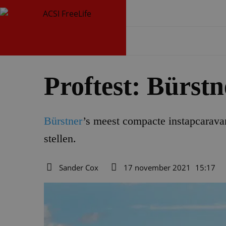
Proftest: Bürst
Bürstner
’s meest compacte instapcaravan
stellen.
Sander Cox
17 november 2021
15:17
Auteur
Datum