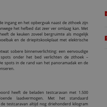
de ingang en het opbergvak naast de zithoek zijn
anwege het hefbed dat zeer ver omlaag kan. Met
heeft de keuken zoveel bergruimte als mogelijk
poelbak en de driepitskookplaat met elektrische
etwat sobere binnenverlichting: een eenvoudige
spots onder het bed verlichten de zithoek –
 De spots in de rand van het panoramadak en de
enseren.
 boord heeft de beladen testcaravan met 1.500
doende laadvermogen. Met het standaard
e testcaravan altijd nog driehonderd kilogram