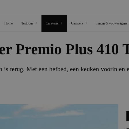
Home
TestTour
Caravans
Campers
Tenten & vouwwagens
ner Premio Plus 410 
 is terug. Met een hefbed, een keuken voorin en ee