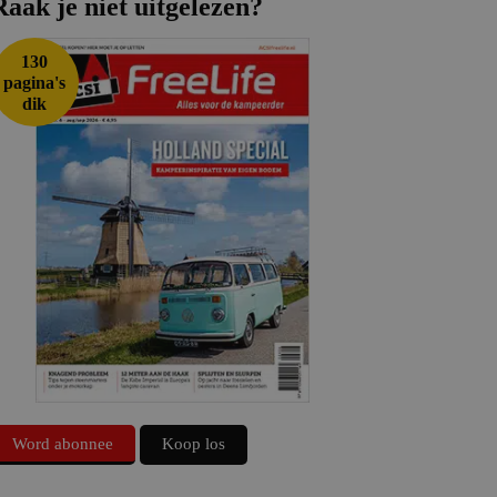
Raak je niet uitgelezen?
130
pagina's
dik
Word abonnee
Koop los