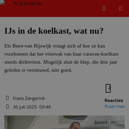
Zoeken
Menu
Zoeken
IJs in de koelkast, wat nu?
Els Been-van Rijswijk vraagt zich af hoe ze kan
Zoeke
voorkomen dat het vriesvak van haar caravan-koelkast
steeds dichtvriest. Mogelijk sluit de klep, die drie jaar
geleden is vernieuwd, niet goed.
2
Frans Zengerink
Reacties
Auteur
Praat mee
30 juli 2025
09:46
Datum