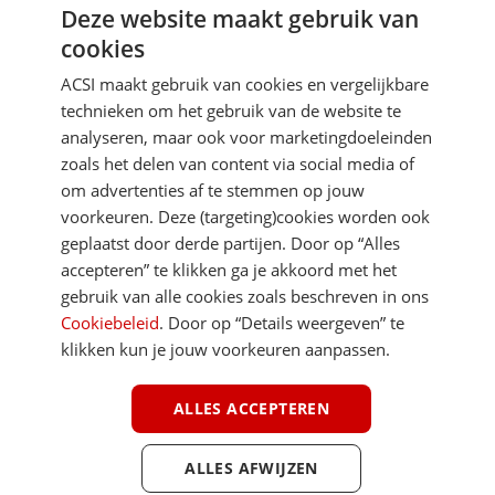
Deze website maakt gebruik van
Aanmelden
cookies
Je gegevens zijn veilig en worden niet gedeeld met anderen
ACSI maakt gebruik van cookies en vergelijkbare
technieken om het gebruik van de website te
analyseren, maar ook voor marketingdoeleinden
zoals het delen van content via social media of
om advertenties af te stemmen op jouw
voorkeuren. Deze (targeting)cookies worden ook
DIRECT NAAR
geplaatst door derde partijen. Door op “Alles
accepteren” te klikken ga je akkoord met het
gebruik van alle cookies zoals beschreven in ons
MEER ACSI FREELIFE
Cookiebeleid
. Door op “Details weergeven” te
klikken kun je jouw voorkeuren aanpassen.
ALGEMEEN
ALLES ACCEPTEREN
ALLES AFWIJZEN
Youtube
Facebook
Terug 