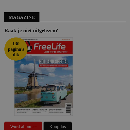
MAGAZINE
Raak je niet uitgelezen?
130
pagina's
dik
Word abonnee
Koop los