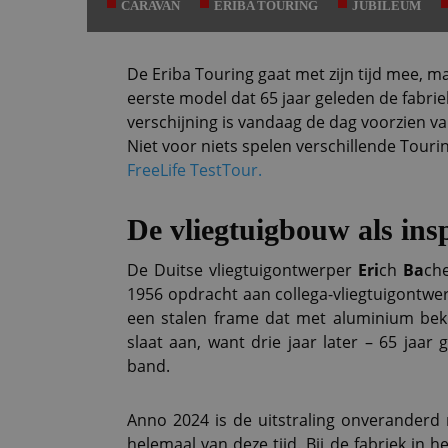
CARAVAN
ERIBA TOURING
JUBILEUM
De Eriba Touring gaat met zijn tijd mee, m
eerste model dat 65 jaar geleden de fabr
verschijning is vandaag de dag voorzien va
Niet voor niets spelen verschillende Touri
FreeLife TestTour.
De vliegtuigbouw als insp
De Duitse vliegtuigontwerper
Eri
ch
Ba
che
1956 opdracht aan collega-vliegtuigontw
een stalen frame dat met aluminium be
slaat aan, want drie jaar later – 65 jaar
band.
Anno 2024 is de uitstraling onveranderd 
helemaal van deze tijd. Bij de fabriek in 