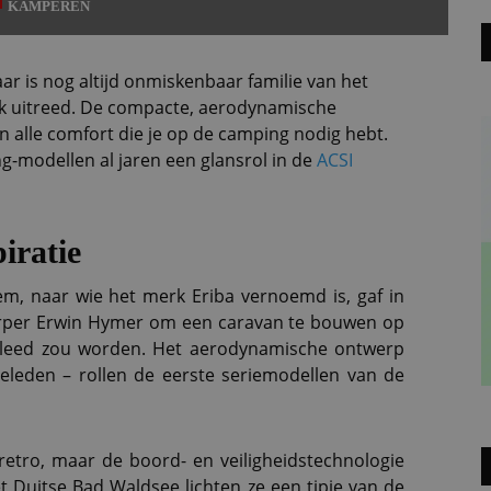
KAMPEREN
aar is nog altijd onmiskenbaar familie van het
iek uitreed. De compacte, aerodynamische
n alle comfort die je op de camping nodig hebt.
ng-modellen al jaren een glansrol in de
ACSI
iratie
m, naar wie het merk Eriba vernoemd is, gaf in
erper Erwin Hymer om een caravan te bouwen op
kleed zou worden. Het aerodynamische ontwerp
 geleden – rollen de eerste seriemodellen van de
retro, maar de boord- en veiligheidstechnologie
het Duitse Bad Waldsee lichten ze een tipje van de