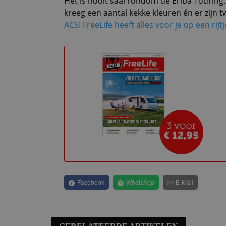
Het is nooit saai rondom de Eriba Touring.
kreeg een aantal kekke kleuren én er zijn 
ACSI FreeLife heeft alles voor je op een rijt
Facebook
WhatsApp
E-Mail