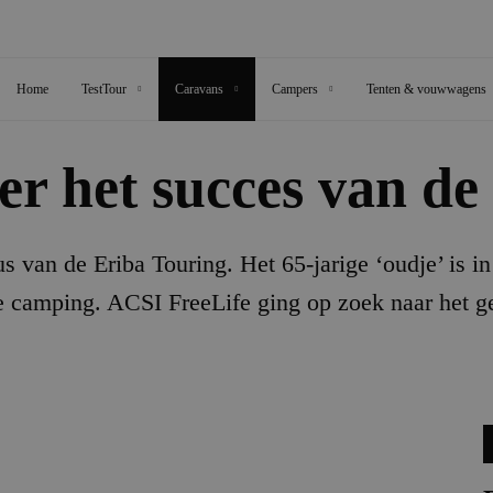
Home
TestTour
Caravans
Campers
Tenten & vouwwagens
er het succes van de
s van de Eriba Touring. Het 65-jarige ‘oudje’ is i
e camping. ACSI FreeLife ging op zoek naar het ge