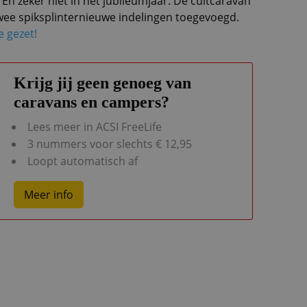
 En zeker niet in het jubileumjaar. De cultcaravan
twee spiksplinternieuwe indelingen toegevoegd.
je gezet!
Krijg jij geen genoeg van
caravans en campers?
Lees meer in ACSI FreeLife
3 nummers voor slechts € 12,95
Loopt automatisch af
Meer info