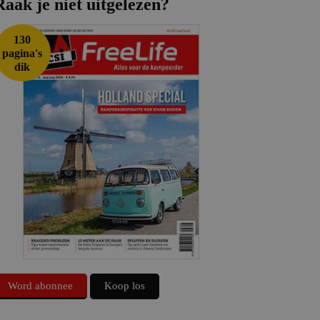
Raak je niet uitgelezen?
130
pagina's
dik
Word abonnee
Koop los