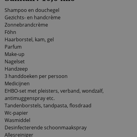
Shampoo en douchegel
Gezichts- en handcrème
Zonnebrandcrème
Föhn
Haarborstel, kam, gel
Parfum
Make-up
Nagelset
Handzeep
3 handdoeken per persoon
Medicijnen
EHBO-set met pleisters, verband, wondzalf,
antimuggenspray etc.
Tandenborstels, tandpasta, flosdraad
Wc-papier
Wasmiddel
Desinfecterende schoonmaakspray
Allesreiniger