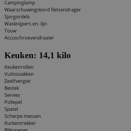
Campinglamp
Waarschuwingsbord fietsendrager
Sjorgordels
Wasknijpers en -lijn
Touw
Accuschroevendraaier
Keuken: 14,1 kilo
Keukenrollen
Vuilniszakken
Zeef/vergiet
Bestek
Servies
Pollepel
Spatel
Scherpe messen
Kurkentrekker
Blikopener