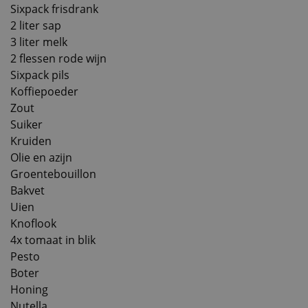
Sixpack frisdrank
2 liter sap
3 liter melk
2 flessen rode wijn
Sixpack pils
Koffiepoeder
Zout
Suiker
Kruiden
Olie en azijn
Groentebouillon
Bakvet
Uien
Knoflook
4x tomaat in blik
Pesto
Boter
Honing
Nutella