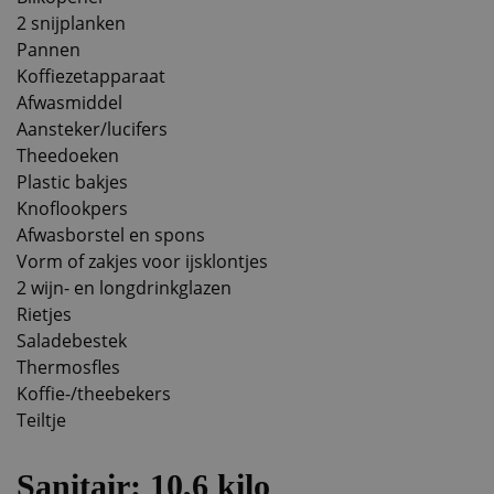
2 snijplanken
Pannen
Koffiezetapparaat
Afwasmiddel
Aansteker/lucifers
Theedoeken
Plastic bakjes
Knoflookpers
Afwasborstel en spons
Vorm of zakjes voor ijsklontjes
2 wijn- en longdrinkglazen
Rietjes
Saladebestek
Thermosfles
Koffie-/theebekers
Teiltje
Sanitair: 10,6 kilo