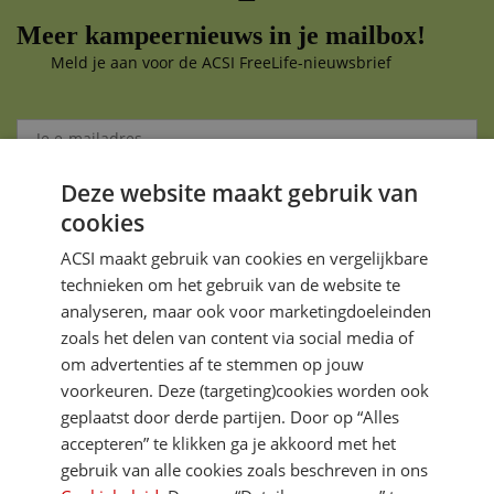
Meer kampeernieuws in je mailbox!
Meld je aan voor de ACSI FreeLife-nieuwsbrief
Deze website maakt gebruik van
Aanmelden
cookies
Je gegevens zijn veilig en worden niet gedeeld met anderen
ACSI maakt gebruik van cookies en vergelijkbare
technieken om het gebruik van de website te
analyseren, maar ook voor marketingdoeleinden
zoals het delen van content via social media of
om advertenties af te stemmen op jouw
voorkeuren. Deze (targeting)cookies worden ook
DIRECT NAAR
geplaatst door derde partijen. Door op “Alles
accepteren” te klikken ga je akkoord met het
gebruik van alle cookies zoals beschreven in ons
MEER ACSI FREELIFE