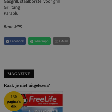
Gasgrill, staalborstel voor grill
Grilltang
Paraplu
Bron: MPS
Facebook
WhatsApp
E-Mail
MAGAZINE
Raak je niet uitgelezen?
130
pagina's
dik