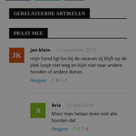
GERELATEERDE ARTIKELEN
PRAAT MEE
jan klein
12 november 2017
JK
mijn hond ligt los bij de caravan zij blijft op de
plek loopt niet weg en kijkt niet naar andere
honden of andere dieren
Reageer
0
1
Arie
25 mei 2019
A
Mooi man helaas doen niet alle
honden dat
Reageer
1
0