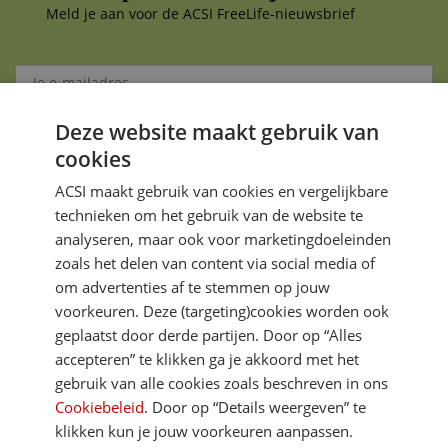
Meld je aan voor de ACSI FreeLife-nieuwsbrief
Deze website maakt gebruik van
Aanmelden
cookies
Je gegevens zijn veilig en worden niet gedeeld met anderen
ACSI maakt gebruik van cookies en vergelijkbare
technieken om het gebruik van de website te
analyseren, maar ook voor marketingdoeleinden
zoals het delen van content via social media of
om advertenties af te stemmen op jouw
voorkeuren. Deze (targeting)cookies worden ook
DIRECT NAAR
geplaatst door derde partijen. Door op “Alles
accepteren” te klikken ga je akkoord met het
gebruik van alle cookies zoals beschreven in ons
MEER ACSI FREELIFE
Cookiebeleid
. Door op “Details weergeven” te
klikken kun je jouw voorkeuren aanpassen.
ALGEMEEN