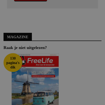
MAGAZINE
Raak je niet uitgelezen?
130
pagina's
dik