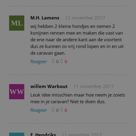
M.H. Lamens
12 november 2017
ML
wij hebben 2 kleine hondjes en nemen 2
konijnen rennen mee en maken die vast van
de ene naar de andere kant aan de voortent
dus ze kunnen zo vrij rond lopen en in en uit
de caravan gaan.
Reageer
0
0
willem Warbout
11 november 2017
WW
Leuk idee misschien maar hoe neem je zoiets
mee in je caravan? Niet te doen dus.
Reageer
0
0
E. Hendriks
11 november 2017