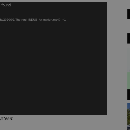
t found
loads/2020/05/Thetford_iNDUS_Animation.mp4?_=1
systeem