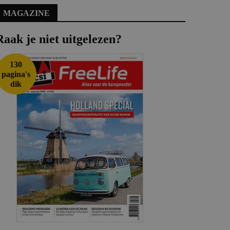
MAGAZINE
Raak je niet uitgelezen?
130
pagina's
dik