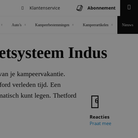
Klantenservice
Abonnement
Zoeken
Auto’s
Kampeerbestemmingen
Kampeerartikelen
Nieuws
letsysteem Indus
e van je kampeervakantie.
ord verleden tijd. Een
matisch kunt legen. Thetford
6
Reacties
Praat mee