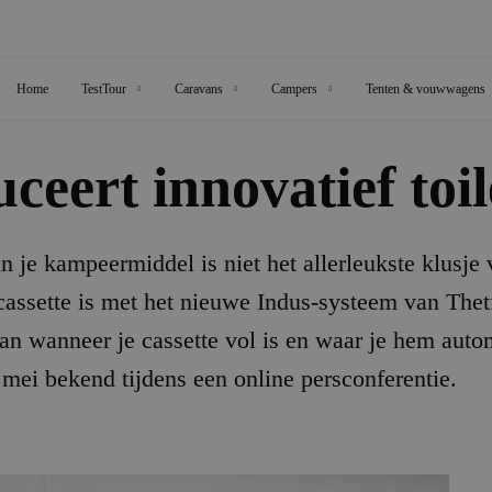
Home
TestTour
Caravans
Campers
Tenten & vouwwagens
ceert innovatief toi
in je kampeermiddel is niet het allerleukste klusj
assette is met het nieuwe Indus-systeem van Thetf
aan wanneer je cassette vol is en waar je hem auto
ei bekend tijdens een online persconferentie.