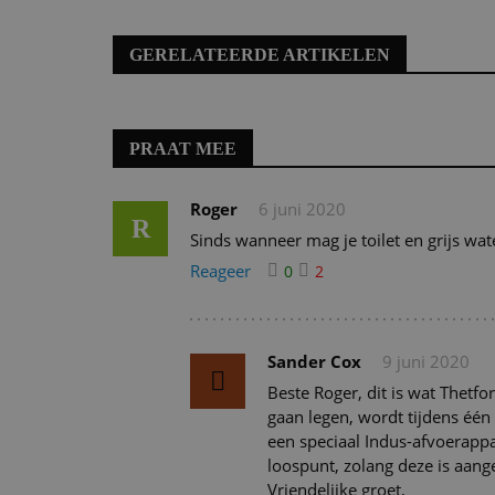
GERELATEERDE ARTIKELEN
PRAAT MEE
Roger
6 juni 2020
R
Sinds wanneer mag je toilet en grijs wat
Reageer
0
2
Sander Cox
9 juni 2020
Beste Roger, dit is wat Thetf
gaan legen, wordt tijdens één 
een speciaal Indus-afvoerappa
loospunt, zolang deze is aang
Vriendelijke groet,