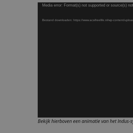
Videospeler
Media error: Format(s) not supported or source(s) no
Bestand downloaden: https://www.acsifreelife.nl/wp-content/up
Bekijk hierboven een animatie van het Indus-