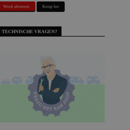
Word abonnee
Koop los
TECHNISCHE VRAGEN?