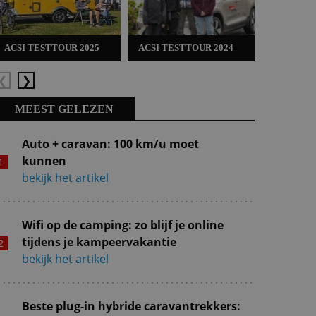
ACSI TESTTOUR 2025
ACSI TESTTOUR 2024
ACSI TES
Vorige
Volgende
MEEST GELEZEN
Auto + caravan: 100 km/u moet
kunnen
bekijk het artikel
Wifi op de camping: zo blijf je online
tijdens je kampeervakantie
bekijk het artikel
Beste plug-in hybride caravantrekkers: