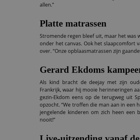
allen.”
Platte matrassen
Stromende regen bleef uit, maar het was we
onder het canvas. Ook het slaapcomfort van
over. “Onze opblaasmatrassen zijn gaand
Gerard Ekdoms kampee
Als kind bracht de deejay met zijn oud
Frankrijk, waar hij mooie herinneringen aa
gezin-Ekdom eens op de terugweg uit Sp
opzocht. “We troffen die man aan in een ha
jengelende kinderen om zich heen een bl
nooit!”
Live-uitzending vanaf d