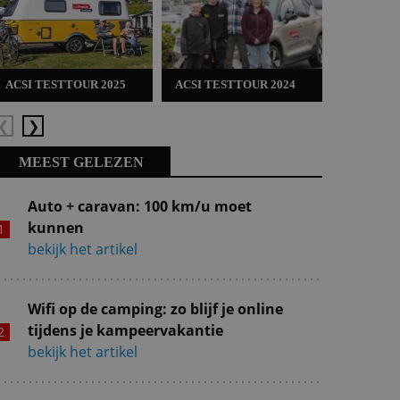
ACSI TESTTOUR 2025
ACSI TESTTOUR 2024
ACSI TES
Vorige
Volgende
MEEST GELEZEN
Auto + caravan: 100 km/u moet
kunnen
bekijk het artikel
Wifi op de camping: zo blijf je online
tijdens je kampeervakantie
bekijk het artikel