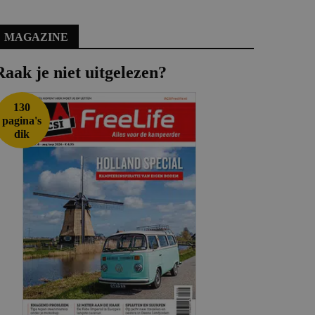
MAGAZINE
Raak je niet uitgelezen?
130
pagina's
dik