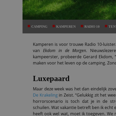
CAMPING
KAMPEREN
RADIO 10
TEN
Kamperen is voor trouwe Radio 10-luister
van
Ekdom in de Morgen
. Nieuwslezere
kampeerster, probeerde Gerard Ekdom, “éc
maken voor het leven op de camping. Zond
Luxepaard
Maar deze week was het dan eindelijk zove
De Krakeling
in Zeist. “Gelukkig zit het wee
horrorscenario is toch dat je in de s
schuilen. Wat vakantie betreft ben ik ech
heeft ook wel wat, moet ik toegeven. We m