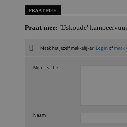
PRAAT MEE
Praat mee:
'IJskoude' kampeervuu
Maak het jezelf makkelijker;
Log in
of
maak 
Mijn reactie
Naam