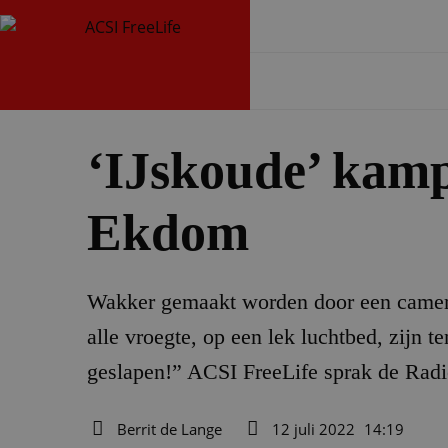
‘IJskoude’ kam
Ekdom
Wakker gemaakt worden door een camera
alle vroegte, op een lek luchtbed, zijn 
geslapen!” ACSI FreeLife sprak de Radi
Berrit de Lange
12 juli 2022
14:19