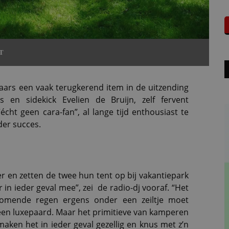
T
aars een vaak terugkerend item in de uitzending
s en sidekick Evelien de Bruijn, zelf fervent
ht geen cara-fan”, al lange tijd enthousiast te
er succes.
r en zetten de twee hun tent op bij vakantiepark
r in ieder geval mee”, zei de radio-dj vooraf. “Het
tromende regen ergens onder een zeiltje moet
t een luxepaard. Maar het primitieve van kamperen
aken het in ieder geval gezellig en knus met z’n