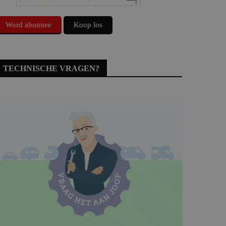
Word abonnee
Koop los
TECHNISCHE VRAGEN?