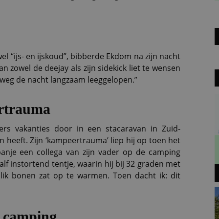
l “ijs- en ijskoud”, bibberde Ekdom na zijn nacht
 zowel de deejay als zijn sidekick liet te wensen
eweg de nacht langzaam leeggelopen.”
rtrauma
ers vakanties door in een stacaravan in Zuid-
n heeft. Zijn ‘kampeertrauma’ liep hij op toen het
anje een collega van zijn vader op de camping
lf instortend tentje, waarin hij bij 32 graden met
ik bonen zat op te warmen. Toen dacht ik: dit
e camping