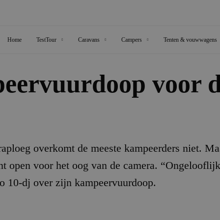
Home
TestTour
Caravans
Campers
Tenten & vouwwagens
peervuurdoop voor 
ploeg overkomt de meeste kampeerders niet. Maa
tent open voor het oog van de camera. “Ongelooflij
o 10-dj over zijn kampeervuurdoop.