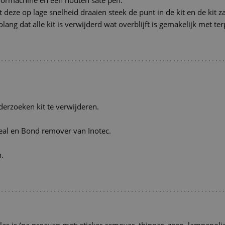
boormachine en een houten sate pen.
eze op lage snelheid draaien steek de punt in de kit en de kit zal
ang dat alle kit is verwijderd wat overblijft is gemakelijk met te
derzoeken kit te verwijderen.
Seal en Bond remover van Inotec.
n.