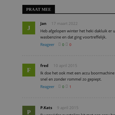
PRAAT MEE
Jan
17 maart 2022
J
Heb afgelopen winter het heki dakluik er
wasbenzine en dat ging voortreffelijk.
Reageer
0
0
fred
10 april 2015
F
Ik doe het ook met een accu boormachine e
snel en zonder rommel zo gepiept.
Reageer
0
1
P.Kats
9 april 2015
P