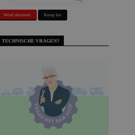
Word abonnee
Koop los
TECHNISCHE VRAGEN?