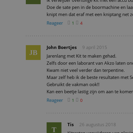
Ik verwijder overtolige kit met een accu 
Doe de sate pen in de boormachine en laat d
knipt men dat eraf met een kniptang net zol
Reageer
1
4
John Boertjes
9 april 2015
JB
Jarenlang met Kit te maken gehad.
Zelfs door een laborant van Akzo laten on
Kwam niet veel verder dan terpentine.
Maar zelf heb ik de beste resultaten met 
Gebruikt de vakman ook!!
Kan een beetje lastig zijn om aan te kome
Reageer
1
0
Tis
26 augustus 2018
T