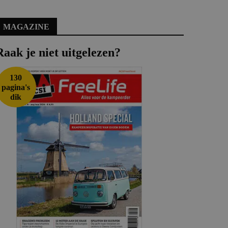
MAGAZINE
Raak je niet uitgelezen?
130
pagina's
dik