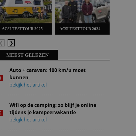
ACSI TESTTOUR 2025
ACSI TESTTOUR 2024
ACSI TES
Vorige
Volgende
MEEST GELEZEN
Auto + caravan: 100 km/u moet
kunnen
bekijk het artikel
Wifi op de camping: zo blijf je online
tijdens je kampeervakantie
bekijk het artikel