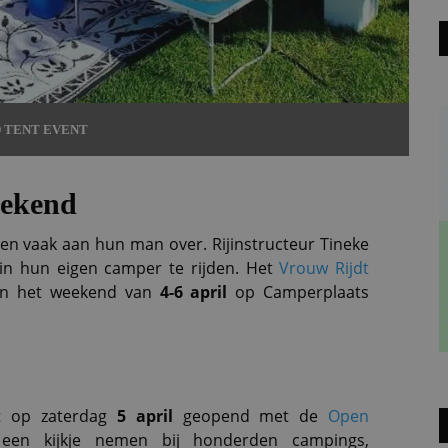
 TENT EVENT
eekend
den vaak aan hun man over. Rijinstructeur Tineke
 in hun eigen camper te rijden. Het
Vrouw Rijdt
in het weekend van
4-6 april
op Camperplaats
t op zaterdag
5 april
geopend met de
Open
en kijkje nemen bij honderden campings,