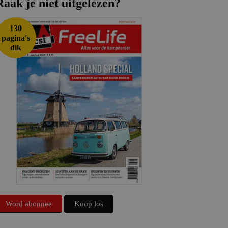
Raak je niet uitgelezen?
130
pagina's
dik
Word abonnee
Koop los