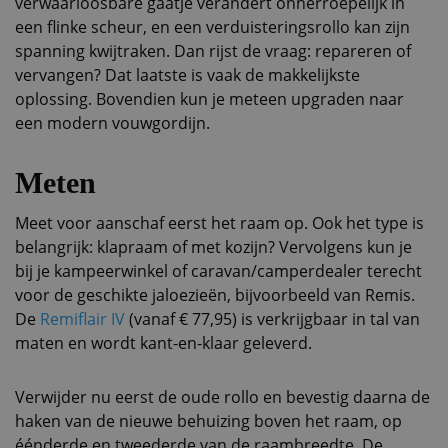
verwaarloosbare gaatje verandert onherroepelijk in
een flinke scheur, en een verduisteringsrollo kan zijn
spanning kwijtraken. Dan rijst de vraag: repareren of
vervangen? Dat laatste is vaak de makkelijkste
oplossing. Bovendien kun je meteen upgraden naar
een modern vouwgordijn.
Meten
Meet voor aanschaf eerst het raam op. Ook het type is
belangrijk: klapraam of met kozijn? Vervolgens kun je
bij je kampeerwinkel of caravan/camperdealer terecht
voor de geschikte jaloezieën, bijvoorbeeld van Remis.
De
Remiflair IV
(vanaf € 77,95) is verkrijgbaar in tal van
maten en wordt kant-en-klaar geleverd.
Verwijder nu eerst de oude rollo en bevestig daarna de
haken van de nieuwe behuizing boven het raam, op
éénderde en tweederde van de raambreedte. De