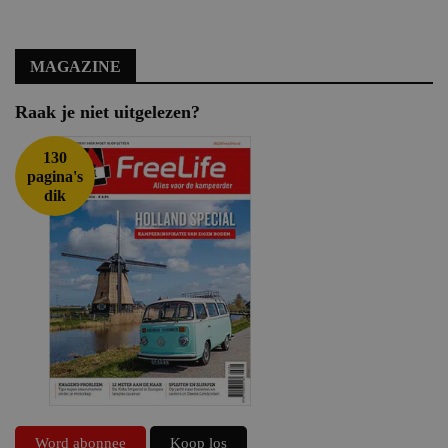
MAGAZINE
Raak je niet uitgelezen?
130
pagina's
dik
Word abonnee
Koop los