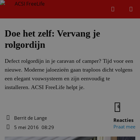
Zoeken
Menu
Zoeken
Doe het zelf: Vervang je
rolgordijn
Zoeke
Defect rolgordijn in je caravan of camper? Tijd voor een
nieuwe. Moderne jaloezieën gaan traploos dicht volgens
een elegant vouwsysteem en zijn eenvoudig te
installeren. ACSI FreeLife helpt je.
6
Berrit de Lange
Reacties
Auteur
Praat mee
5 mei 2016
08:29
Datum