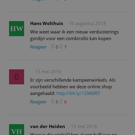
Hans Wolthuis
16 augustus 2018
HW
Wie weet waar ik een nieuw verduisterings
gordijn voor een combirollo kan kopen
Reageer
0
7
13 mei 2016
Er zijn verschillende kampeerwinkels. Als
voorbeeld hebben we deze online shop
aangehaald:
http://bit.ly/1ZM8RlT
Reageer
0
0
van der Heiden
13 mei 2016
VH
Waar is die winkel? ben al een half jaar op