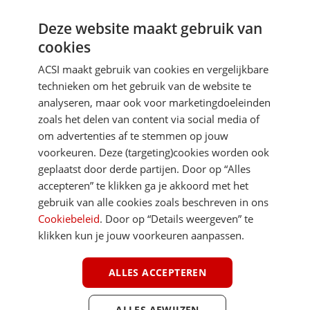
Deze website maakt gebruik van
Aanmelden
cookies
Je gegevens zijn veilig en worden niet gedeeld met anderen
ACSI maakt gebruik van cookies en vergelijkbare
technieken om het gebruik van de website te
analyseren, maar ook voor marketingdoeleinden
zoals het delen van content via social media of
om advertenties af te stemmen op jouw
voorkeuren. Deze (targeting)cookies worden ook
DIRECT NAAR
geplaatst door derde partijen. Door op “Alles
accepteren” te klikken ga je akkoord met het
gebruik van alle cookies zoals beschreven in ons
MEER ACSI FREELIFE
Cookiebeleid
. Door op “Details weergeven” te
klikken kun je jouw voorkeuren aanpassen.
ALGEMEEN
ALLES ACCEPTEREN
ALLES AFWIJZEN