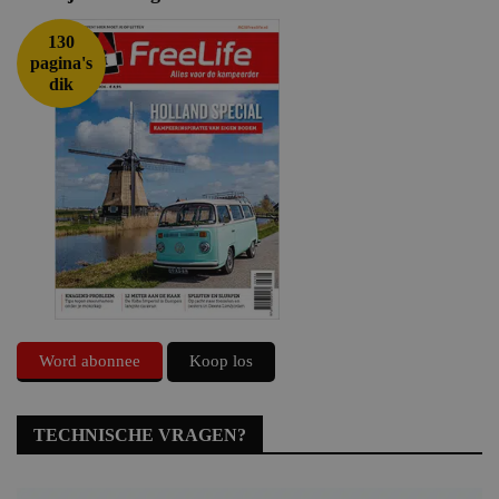
130
pagina's
dik
Word abonnee
Koop los
TECHNISCHE VRAGEN?