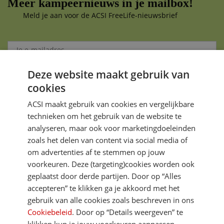
Meer kampeernieuws in je mailbox!
Meld je aan voor de ACSI FreeLife-nieuwsbrief
Deze website maakt gebruik van
Aanmelden
cookies
Je gegevens zijn veilig en worden niet gedeeld met anderen
ACSI maakt gebruik van cookies en vergelijkbare
technieken om het gebruik van de website te
analyseren, maar ook voor marketingdoeleinden
zoals het delen van content via social media of
om advertenties af te stemmen op jouw
voorkeuren. Deze (targeting)cookies worden ook
DIRECT NAAR
geplaatst door derde partijen. Door op “Alles
accepteren” te klikken ga je akkoord met het
gebruik van alle cookies zoals beschreven in ons
MEER ACSI FREELIFE
Cookiebeleid
. Door op “Details weergeven” te