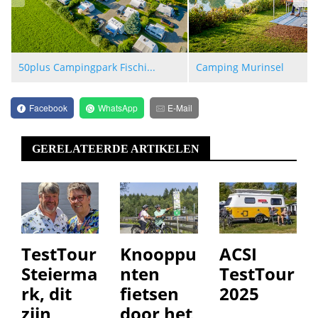
50plus Campingpark Fischi...
Camping Murinsel
Facebook
WhatsApp
E-Mail
GERELATEERDE ARTIKELEN
TestTour
Knooppu
ACSI
Steierma
nten
TestTour
rk, dit
fietsen
2025
zijn
door het