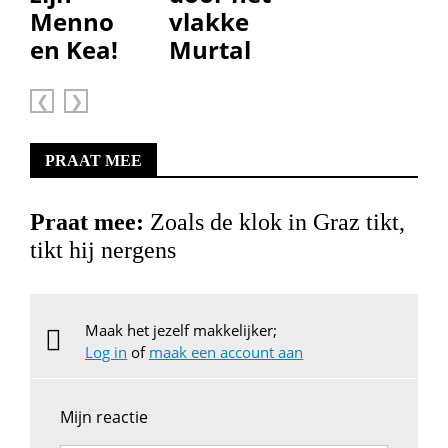
Menno
vlakke
en Kea!
Murtal
Vorige
Volgende
PRAAT MEE
Praat mee:
Zoals de klok in Graz tikt,
tikt hij nergens
Maak het jezelf makkelijker;
Log in
of
maak een account aan
Mijn reactie